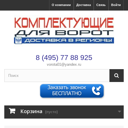
О компании
Доставка
Связь
Войти
8 (495) 77 88 925
vorota01@yandex.ru
×
Оформление заказа
После оформления заказа с вами свяжется менеджер
Корзина
(пусто)
Имя
*