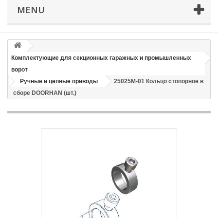
MENU
Телефон
*
Email
Комплектующие для секционных гаражных и промышленных
ворот
Способ доставки
*
Ручные и цепные приводы
25025M-01 Кольцо стопорное в
сборе DOORHAN (шт.)
Время доставки: стоимость доставки по тарифам СДЭК
оплачивается при получении
Адрес если нужен
Способ оплаты
*
Отправить