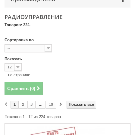
Телефон
*
РАДИОУПРАВЛЕНИЕ
Товаров: 224.
Email
Сортировка по
--
Способ доставки
*
Показать
Самовывоз
Время доставки: стоимость доставки по тарифам СДЭК
12
оплачивается при получении
на странице
Адрес если нужен
Сравнить (
0
)
1
2
3
...
19
Показать все
Способ оплаты
*
Наличными или банковской картой (в офисе компании при получении)
Показано 1 - 12 из 224 товаров
Отправить