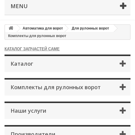
MENU
Автоматика для ворот
Для рулонных ворот
Комплекты для рулонных ворот
КАТАЛОГ ЗАПЧАСТЕЙ CAME
Каталог
×
Оформление заказа
Комплекты для рулонных ворот
После оформления заказа с вами свяжется менеджер
Имя
*
Наши услуги
Телефон
*
Производители