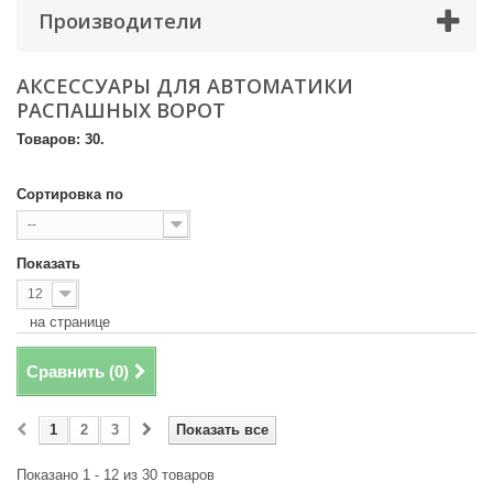
Производители
Телефон
*
АКСЕССУАРЫ ДЛЯ АВТОМАТИКИ
РАСПАШНЫХ ВОРОТ
Email
Товаров: 30.
Способ доставки
*
Сортировка по
Самовывоз
--
Время доставки: стоимость доставки по тарифам СДЭК
оплачивается при получении
Показать
12
Адрес если нужен
на странице
Сравнить (
0
)
Способ оплаты
*
Наличными или банковской картой (в офисе компании при получении)
1
2
3
Показать все
Показано 1 - 12 из 30 товаров
Отправить