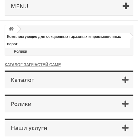
MENU
Комплектующие для секционных гаражных и промышленных
ворот
Ролики
КАТАЛОГ ЗАПЧАСТЕЙ CAME
Каталог
Ролики
×
Оформление заказа
После оформления заказа с вами свяжется менеджер
Наши услуги
Имя
*