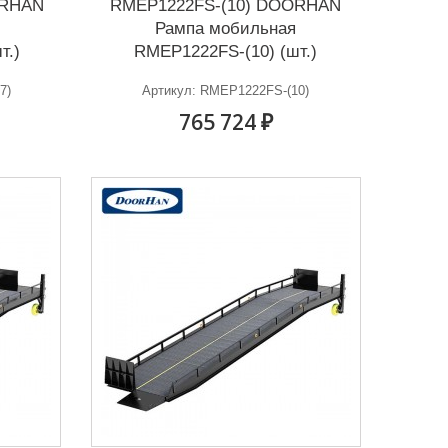
ORHAN
RMEP1222FS-(10) DOORHAN
Рампа мобильная
т.)
RMEP1222FS-(10) (шт.)
7)
Артикул: RMEP1222FS-(10)
765 724 ₽