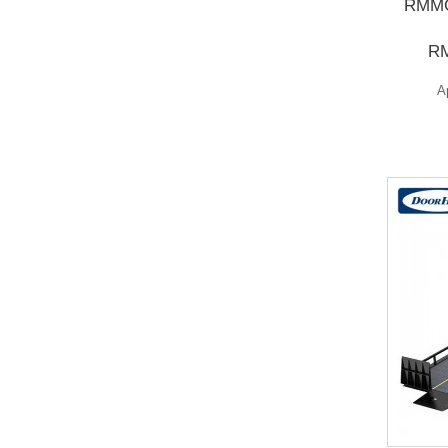
RMMG
RM
А