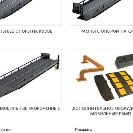
Имя
*
Телефон
*
ПЫ БЕЗ ОПОРЫ НА КУЗОВ
РАМПЫ С ОПОРОЙ НА КУ
Email
Способ доставки
*
Самовывоз
Время доставки: стоимость доставки по тарифам СДЭК
оплачивается при получении
Адрес если нужен
 МОБИЛЬНЫЕ УКОРОЧЕННЫЕ
ДОПОЛНИТЕЛЬНОЕ ОБОРУД
МОБИЛЬНЫХ РАМП
Способ оплаты
*
Наличными или банковской картой (в офисе компании при получении)
ка по
Показать