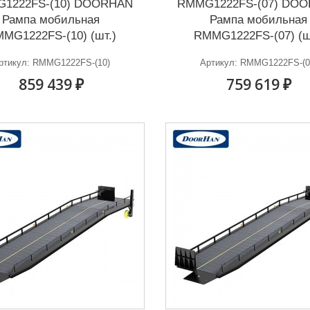
1222FS-(10) DOORHAN
RMMG1222FS-(07) DO
Рампа мобильная
Рампа мобильная
MG1222FS-(10) (шт.)
RMMG1222FS-(07) (ш
ртикул: RMMG1222FS-(10)
Артикул: RMMG1222FS-(0
859 439 ₽
759 619 ₽