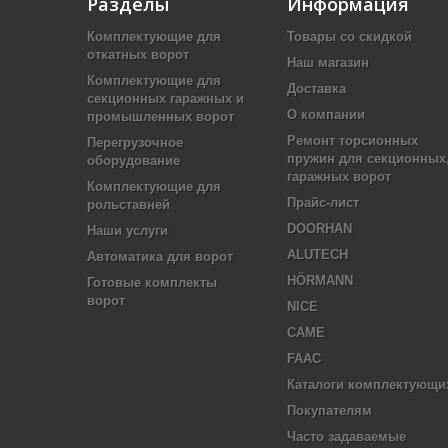
Разделы
Информация
Комплектующие для
Товары со скидкой
откатных ворот
Наш магазин
Комплектующие для
Доставка
секционных гаражных и
О компании
промышленных ворот
Ремонт торсионных
Перегрузочное
пружин для секционных
оборудование
гаражных ворот
Комплектующие для
Прайс-лист
рольставней
DOORHAN
Наши услуги
ALUTECH
Автоматика для ворот
HÖRMANN
Готовые комплекты
ворот
NICE
CAME
FAAC
Каталоги комплектующи
Покупателям
Часто задаваемые