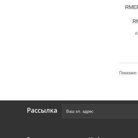
RMEP
RM
А
Показано 
Рассылка