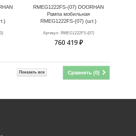
ORHAN
RMEG1222FS-(07) DOORHAN
Рампа мобильная
т.)
RMEG1222FS-(07) (шт.)
0)
Артикул: RMEG1222FS-(07)
760 419 ₽
Показать все
Сравнить (
0
)