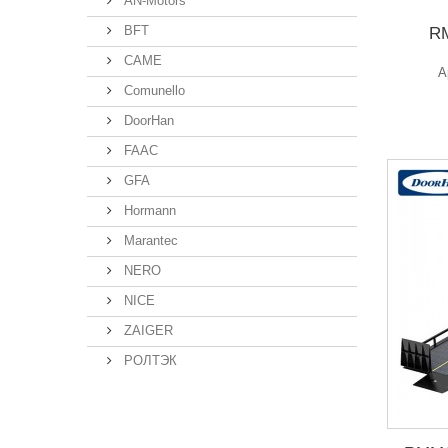
AN-Motors
BFT
RM
CAME
А
Comunello
DoorHan
FAAC
GFA
Hormann
Marantec
NERO
NICE
ZAIGER
РОЛТЭК