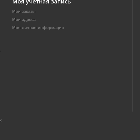
Моя учетная запись
Мои заказы
Мои адреса
Моя личная информация
,
х