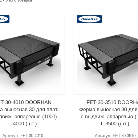
1 - 6 из 6 товаров
Телефон
*
Email
Способ доставки
*
Самовывоз
Время доставки: стоимость доставки по тарифам СДЭК
оплачивается при получении
Адрес если нужен
ET-30-4010 DOORHAN
FET-30-3510 DOORH
Способ оплаты
*
а выносная 30 для плат.
Ферма выносная 30 для 
движ. аппарелью (1000)
с выдвиж. аппарелью (
Наличными или банковской картой (в офисе компании при получении)
L-4000 (шт.)
L-3500 (шт.)
Отправить
Артикул: FET-30-4010
Артикул: FET-30-3510