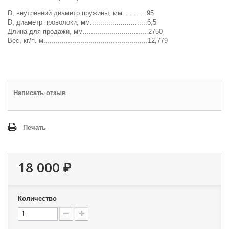
D, внутренний диаметр пружины, мм............95
D, диаметр проволоки, мм............................6,5
Длина для продажи, мм................................2750
Вес, кг/п. м...................................................12,779
Написать отзыв
Печать
18 000 ₽
Количество