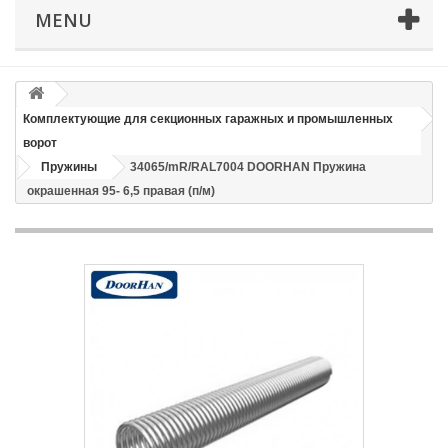
MENU
Телефон
*
Email
Комплектующие для секционных гаражных и промышленных
ворот
Способ доставки
*
Пружины
34065/mR/RAL7004 DOORHAN Пружина
окрашенная 95- 6,5 правая (п/м)
Время доставки: стоимость доставки по тарифам СДЭК
оплачивается при получении
Адрес если нужен
Способ оплаты
*
Отправить