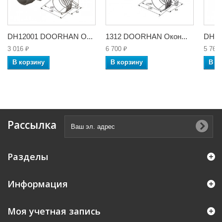
DH12001 DOORHAN О...
1312 DOORHAN Окон...
DH12
3 016 ₽
6 700 ₽
5 762
В корзину
В корзину
В к
Рассылка
Разделы
Информация
Моя учетная запись