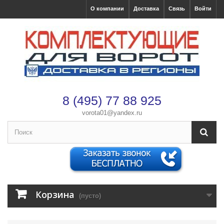
О компании
Доставка
Связь
Войти
8 (495) 77 88 925
vorota01@yandex.ru
×
Оформление заказа
После оформления заказа с вами свяжется менеджер
Корзина
(пусто)
Имя
*