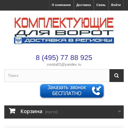
О компании
Доставка
Связь
Войти
8 (495) 77 88 925
vorota01@yandex.ru
×
Оформление заказа
После оформления заказа с вами свяжется менеджер
Корзина
(пусто)
Имя
*