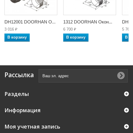
DH12001 DOORHAN О...
1312 DOORHAN Окон...
DH12
3 016 ₽
6 700 ₽
5 762
В корзину
В корзину
В к
Рассылка
Разделы
Информация
Моя учетная запись