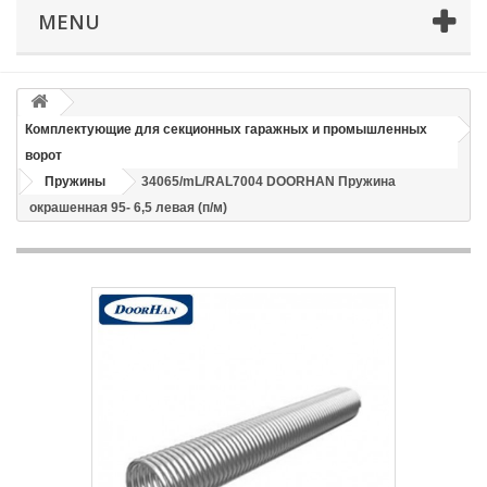
MENU
Телефон
*
Email
Комплектующие для секционных гаражных и промышленных
ворот
Способ доставки
*
Пружины
34065/mL/RAL7004 DOORHAN Пружина
окрашенная 95- 6,5 левая (п/м)
Время доставки: стоимость доставки по тарифам СДЭК
оплачивается при получении
Адрес если нужен
Способ оплаты
*
Отправить