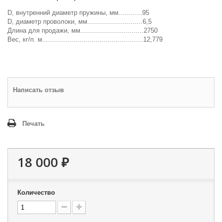
D, внутренний диаметр пружины, мм............95
D, диаметр проволоки, мм............................6,5
Длина для продажи, мм................................2750
Вес, кг/п. м...................................................12,779
Написать отзыв
Печать
18 000 ₽
Количество