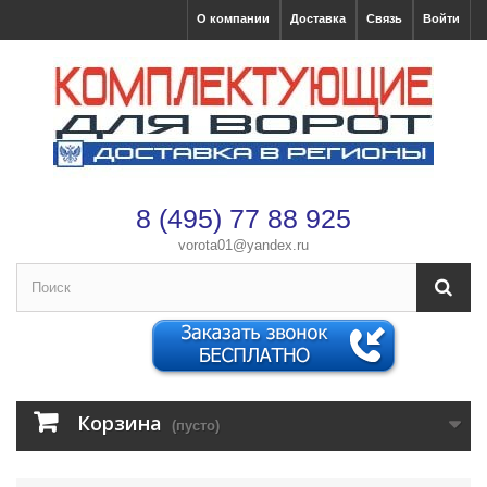
О компании
Доставка
Связь
Войти
8 (495) 77 88 925
vorota01@yandex.ru
×
Оформление заказа
Корзина
(пусто)
После оформления заказа с вами свяжется менеджер
Имя
*