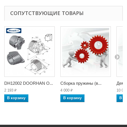
СОПУТСТВУЮЩИЕ ТОВАРЫ
DH12002 DOORHAN О...
Сборка пружины (в...
Демон
2 193 ₽
4 000 ₽
10 00
В корзину
В корзину
В к