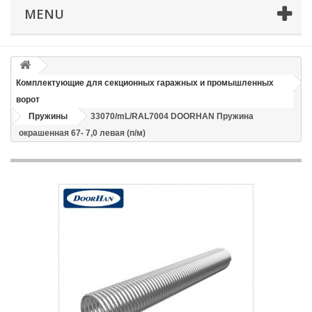
MENU
Телефон
*
Email
Комплектующие для секционных гаражных и промышленных
ворот
Пружины
33070/mL/RAL7004 DOORHAN Пружина
Способ доставки
*
окрашенная 67- 7,0 левая (п/м)
Время доставки: стоимость доставки по тарифам СДЭК
оплачивается при получении
Адрес если нужен
Способ оплаты
*