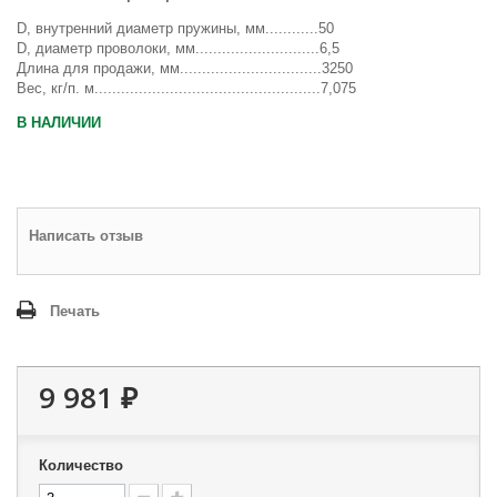
D, внутренний диаметр пружины, мм............50
D, диаметр проволоки, мм............................6,5
Длина для продажи, мм................................3250
Вес, кг/п. м...................................................7,075
В НАЛИЧИИ
Написать отзыв
Печать
9 981 ₽
Количество