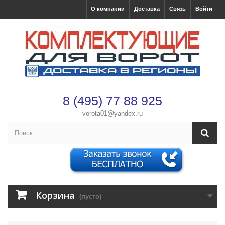
О компании
Доставка
Связь
Войти
8 (495) 77 88 925
vorota01@yandex.ru
×
Оформление заказа
Корзина
После оформления заказа с вами свяжется менеджер
(пусто)
Имя
*