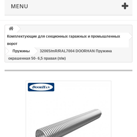
MENU
Телефон
*
Email
Комплектующие для секционных гаражных и промышленных
ворот
Способ доставки
*
Пружины
32065/mR/RAL7004 DOORHAN Пружина
окрашенная 50- 6,5 правая (п/м)
Время доставки: стоимость доставки по тарифам СДЭК
оплачивается при получении
Адрес если нужен
Способ оплаты
*
Отправить