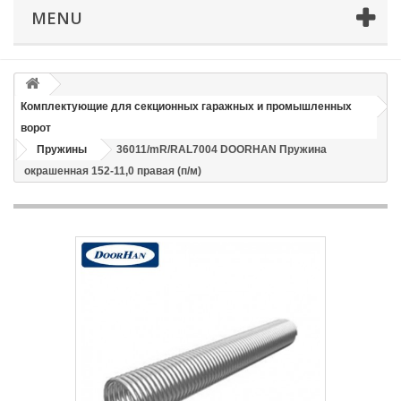
MENU
Телефон
*
Email
Комплектующие для секционных гаражных и промышленных
ворот
Способ доставки
*
Пружины
36011/mR/RAL7004 DOORHAN Пружина
окрашенная 152-11,0 правая (п/м)
Время доставки: стоимость доставки по тарифам СДЭК
оплачивается при получении
Адрес если нужен
Способ оплаты
*
Отправить