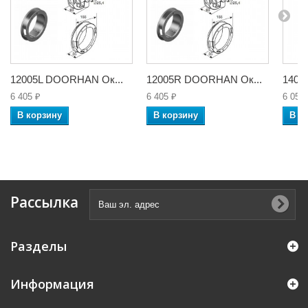
12005L DOORHAN Ок...
12005R DOORHAN Ок...
1402
6 405 ₽
6 405 ₽
6 059
В корзину
В корзину
В к
Рассылка
Разделы
Информация