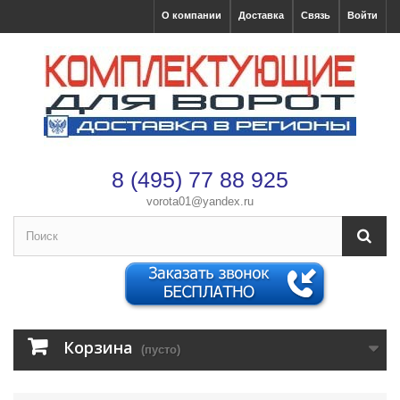
О компании
Доставка
Связь
Войти
8 (495) 77 88 925
vorota01@yandex.ru
×
Оформление заказа
После оформления заказа с вами свяжется менеджер
Корзина
(пусто)
Имя
*