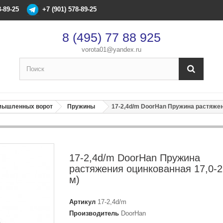
8-89-25
+7 (901) 578-89-25
8 (495) 77 88 925
vorota01@yandex.ru
×
Оформление заказа
омышленных ворот
Пружины
17-2,4d/m DoorHan Пружина растяжени
После оформления заказа с вами свяжется менеджер
Имя
*
17-2,4d/m DoorHan Пружина
растяжения оцинкованная 17,0-2,
Телефон
*
м)
Артикул
17-2,4d/m
Email
Производитель
DoorHan