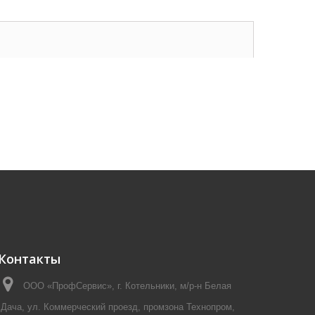
Контакты
ООО «ПрофСервис», г. Котельники, м/р-н Белая
Дача, ул. Коммерческий проезд, промзона Технопром,