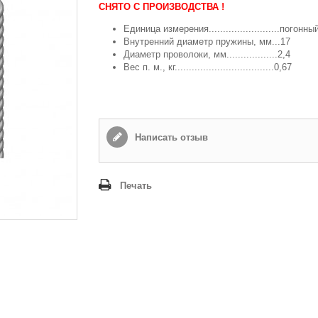
СНЯТО С ПРОИЗВОДСТВА !
Способ доставки
*
Единица измерения.........................погонн
Внутренний диаметр пружины, мм...17
Самовывоз
Диаметр проволоки, мм..................2,4
Время доставки: стоимость доставки по тарифам СДЭК
Вес п. м., кг...................................0,67
оплачивается при получении
Адрес если нужен
Написать отзыв
Способ оплаты
*
Наличными или банковской картой (в офисе компании при получении)
Печать
Отправить