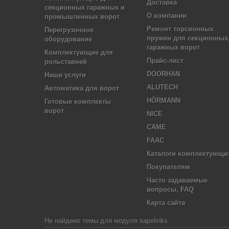
Доставка
секционных гаражных и
О компании
промышленных ворот
Ремонт торсионных
Перегрузочное
пружин для секционных
оборудование
гаражных ворот
Комплектующие для
Прайс-лист
рольставней
DOORHAN
Наши услуги
ALUTECH
Автоматика для ворот
HÖRMANN
Готовые комплекты
ворот
NICE
CAME
FAAC
Каталоги комплектующи
Покупателям
Часто задаваемые
вопросы, FAQ
Карта сайта
Не найдено темы для модуля sapelinks