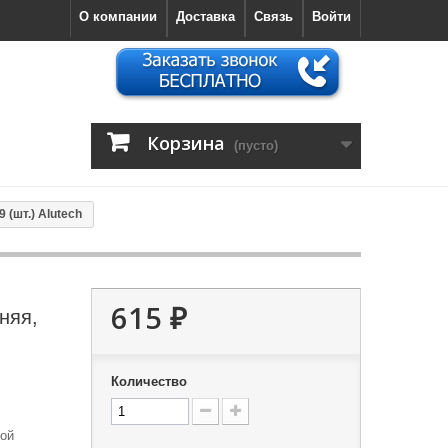
О компании
Доставка
Связь
Войти
Корзина
(пусто)
 (шт.) Alutech
615 ₽
няя,
Количество
ной