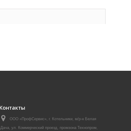
Контакты
ООО «ПрофСервис», г. Котельники, м/р-н Белая
Дача, ул. Коммерческий проезд, промзона Технопром,