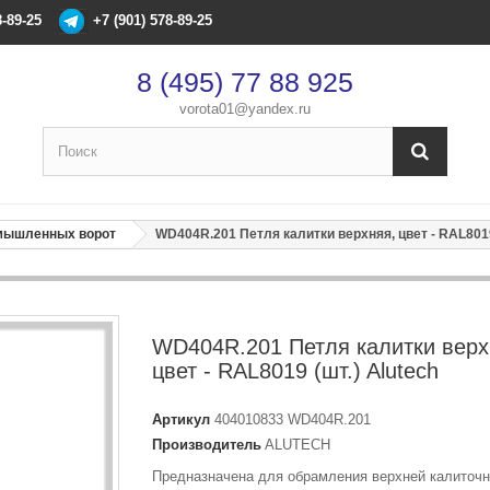
8-89-25
+7 (901) 578-89-25
8 (495) 77 88 925
vorota01@yandex.ru
×
Оформление заказа
омышленных ворот
WD404R.201 Петля калитки верхняя, цвет - RAL8019
После оформления заказа с вами свяжется менеджер
Имя
*
WD404R.201 Петля калитки верх
цвет - RAL8019 (шт.) Alutech
Телефон
*
Артикул
404010833 WD404R.201
Производитель
ALUTECH
Email
Предназначена для обрамления верхней калиточ