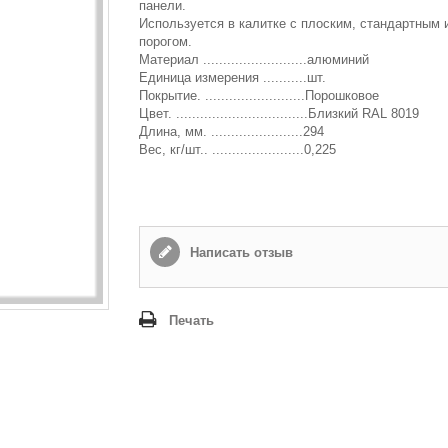
панели.
Используется в калитке с плоским, стандартным 
Способ доставки
*
порогом.
Самовывоз
Материал ..........................алюминий
Единица измерения ...........шт.
Время доставки: стоимость доставки по тарифам СДЭК
Покрытие. .........................Порошковое
оплачивается при получении
Цвет. .................................Близкий RAL 8019
Длина, мм. .......................294
Адрес если нужен
Вес, кг/шт.. .......................0,225
Способ оплаты
*
Наличными или банковской картой (в офисе компании при получении)
Написать отзыв
Отправить
Печать