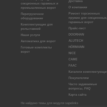
Доставка
секционных гаражных и
О компании
промышленных ворот
Ремонт торсионных
Перегрузочное
пружин для секционных
оборудование
гаражных ворот
Комплектующие для
Прайс-лист
рольставней
DOORHAN
Наши услуги
ALUTECH
Автоматика для ворот
HÖRMANN
Готовые комплекты
ворот
NICE
CAME
FAAC
Каталоги комплектующи
Покупателям
Часто задаваемые
вопросы, FAQ
Карта сайта
Не найдено темы для модуля sapelinks