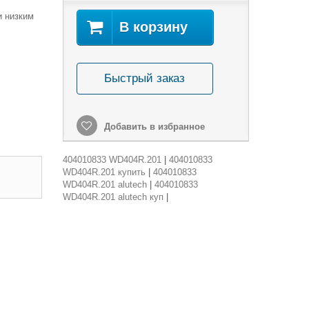
и низким
В корзину
Быстрый заказ
Добавить в избранное
404010833 WD404R.201
|
404010833
WD404R.201 купить
|
404010833
WD404R.201 alutech
|
404010833
WD404R.201 alutech куп
|