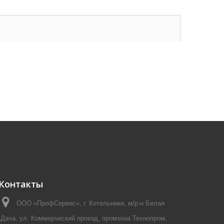
Контакты
ООО «ПрофСервис», г. Котельники, м/р-н Белая
Дача, ул. Коммерческий проезд, промзона Технопром,