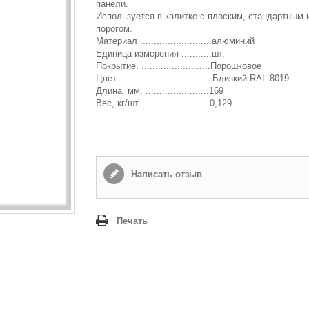
панели.
Используется в калитке с плоским, стандартным 
Способ доставки
*
порогом.
Самовывоз
Материал ..........................алюминий
Единица измерения ...........шт.
Время доставки: стоимость доставки по тарифам СДЭК
Покрытие. .........................Порошковое
оплачивается при получении
Цвет. .................................Близкий RAL 8019
Длина, мм. .......................169
Адрес если нужен
Вес, кг/шт.. .......................0,129
Способ оплаты
*
Наличными или банковской картой (в офисе компании при получении)
Написать отзыв
Отправить
Печать