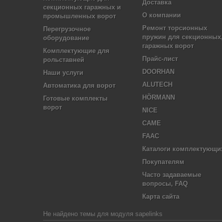
Доставка
секционных гаражных и
О компании
промышленных ворот
Ремонт торсионных
Перегрузочное
пружин для секционных
оборудование
гаражных ворот
Комплектующие для
Прайс-лист
рольставней
DOORHAN
Наши услуги
ALUTECH
Автоматика для ворот
HÖRMANN
Готовые комплекты
ворот
NICE
CAME
FAAC
Каталоги комплектующи
Покупателям
Часто задаваемые
вопросы, FAQ
Карта сайта
Не найдено темы для модуля sapelinks