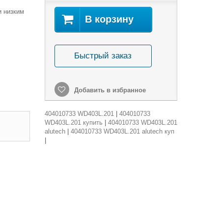
и низким
В корзину
Быстрый заказ
Добавить в избранное
404010733 WD403L.201
|
404010733
WD403L.201 купить
|
404010733 WD403L.201
alutech
|
404010733 WD403L.201 alutech куп
|