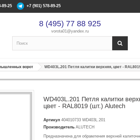
8-89-25
+7 (901) 578-89-25
8 (495) 77 88 925
vorota01@yandex.ru
×
Оформление заказа
омышленных ворот
WD403L.201 Петля калитки верхняя, цвет - RAL8019 
После оформления заказа с вами свяжется менеджер
Имя
*
WD403L.201 Петля калитки верх
цвет - RAL8019 (шт.) Alutech
Телефон
*
Артикул
404010733 WD403L.201
Производитель
ALUTECH
Email
Предназначена для обрамления верхней калиточ