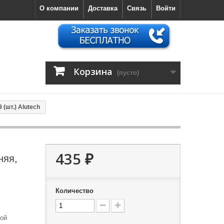
О компании
Доставка
Связь
Войти
Корзина
(пусто)
(шт.) Alutech
435 ₽
няя,
Количество
ной