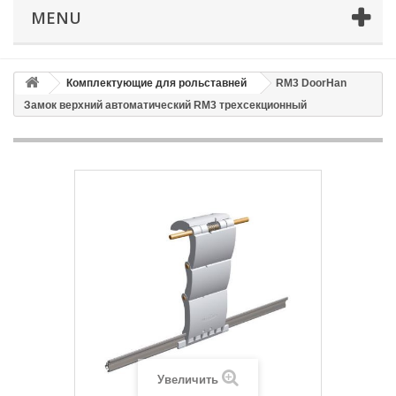
Телефон
*
MENU
Email
Комплектующие для рольставней
RM3 DoorHan
Замок верхний автоматический RM3 трехсекционный
Способ доставки
*
Время доставки: стоимость доставки по тарифам СДЭК
оплачивается при получении
Адрес если нужен
Способ оплаты
*
Отправить
Увеличить