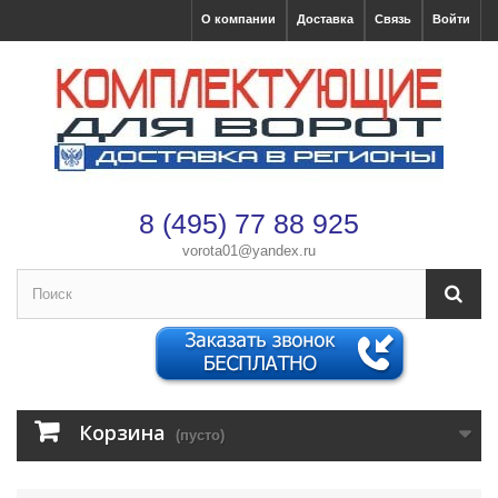
О компании
Доставка
Связь
Войти
8 (495) 77 88 925
vorota01@yandex.ru
×
Оформление заказа
После оформления заказа с вами свяжется менеджер
Корзина
Имя
*
(пусто)