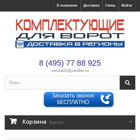
О компании
Доставка
Связь
Войти
8 (495) 77 88 925
vorota01@yandex.ru
×
Оформление заказа
После оформления заказа с вами свяжется менеджер
Корзина
Имя
*
(пусто)