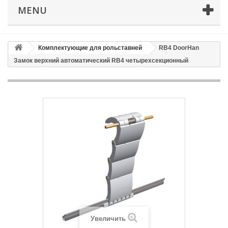
Телефон
*
MENU
Email
Комплектующие для рольставней
RB4 DoorHan
Замок верхний автоматический RB4 четырехсекционный
Способ доставки
*
Время доставки: стоимость доставки по тарифам СДЭК
оплачивается при получении
Адрес если нужен
Способ оплаты
*
Отправить
Увеличить