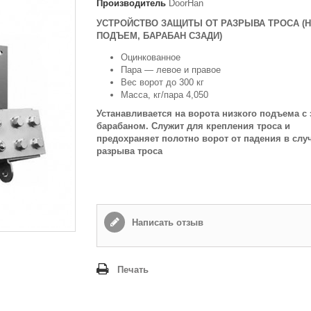
Производитель
DoorHan
Способ доставки
*
УСТРОЙСТВО ЗАЩИТЫ ОТ РАЗРЫВА ТРОСА (
ПОДЪЕМ, БАРАБАН СЗАДИ)
Самовывоз
Время доставки: стоимость доставки по тарифам СДЭК
Оцинкованное
оплачивается при получении
Пара — левое и правое
Вес ворот до 300 кг
Адрес если нужен
Масса, кг/пара 4,050
Устанавливается на ворота низкого подъема с
барабаном. Служит для крепления троса и
предохраняет полотно ворот от падения в слу
Способ оплаты
*
разрыва троса
Наличными или банковской картой (в офисе компании при получении)
Отправить
Написать отзыв
Печать