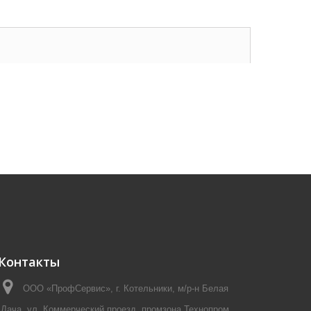
Контакты
ООО «ПрофСервис», г. Котельники, м/р-н Белая
Дача, ул. Коммерческий проезд, промзона Технопром,