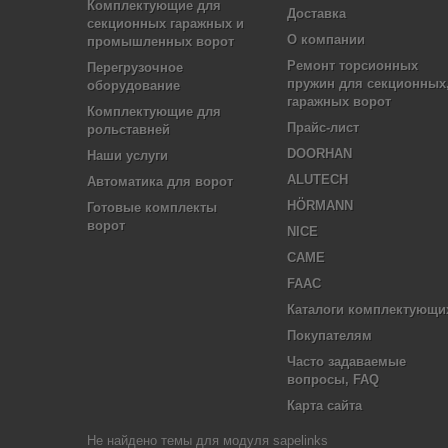
Комплектующие для
Доставка
секционных гаражных и
О компании
промышленных ворот
Ремонт торсионных
Перегрузочное
пружин для секционных
оборудование
гаражных ворот
Комплектующие для
Прайс-лист
рольставней
DOORHAN
Наши услуги
ALUTECH
Автоматика для ворот
HÖRMANN
Готовые комплекты
ворот
NICE
CAME
FAAC
Каталоги комплектующи
Покупателям
Часто задаваемые
вопросы, FAQ
Карта сайта
Не найдено темы для модуля sapelinks