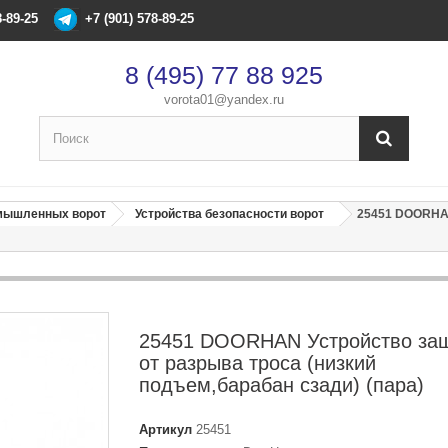
8-89-25
+7 (901) 578-89-25
8 (495) 77 88 925
vorota01@yandex.ru
×
Оформление заказа
омышленных ворот
Устройства безопасности ворот
25451 DOORHAN
После оформления заказа с вами свяжется менеджер
Имя
*
25451 DOORHAN Устройство за
Телефон
*
от разрыва троса (низкий
подъем,барабан сзади) (пара)
Email
Артикул
25451