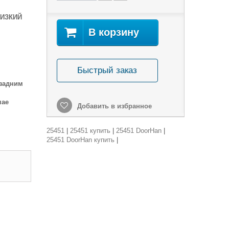
НИЗКИЙ
В корзину
Быстрый заказ
 задним
чае
Добавить в избранное
25451
|
25451 купить
|
25451 DoorHan
|
25451 DoorHan купить
|