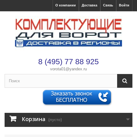
О компании
Доставка
Связь
Войти
8 (495) 77 88 925
vorota01@yandex.ru
×
Оформление заказа
После оформления заказа с вами свяжется менеджер
Имя
*
Корзина
(пусто)
Телефон
*