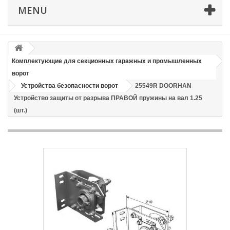
MENU
Email
Способ доставки
*
Комплектующие для секционных гаражных и промышленных
ворот
Время доставки: стоимость доставки по тарифам СДЭК
Устройства безопасности ворот
25549R DOORHAN
оплачивается при получении
Устройство защиты от разрыва ПРАВОЙ пружины на вал 1.25
Адрес если нужен
(шт.)
Способ оплаты
*
Отправить