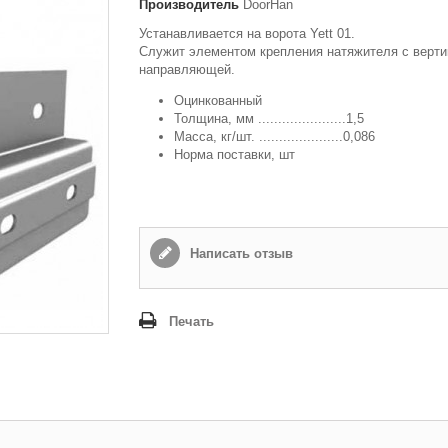
Производитель
DoorHan
Способ доставки
*
Устанавливается на ворота Yett 01.
Служит элементом крепления натяжителя с верти
Самовывоз
направляющей.
Время доставки: стоимость доставки по тарифам СДЭК
оплачивается при получении
Оцинкованный
Толщина, мм ......................1,5
Адрес если нужен
Масса, кг/шт. .....................0,086
Норма поставки, шт
Способ оплаты
*
Наличными или банковской картой (в офисе компании при получении)
Написать отзыв
Отправить
Печать