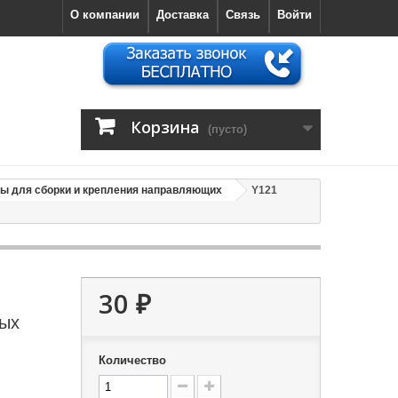
О компании
Доставка
Связь
Войти
Корзина
(пусто)
ы для сборки и крепления направляющих
Y121
30 ₽
ных
Количество