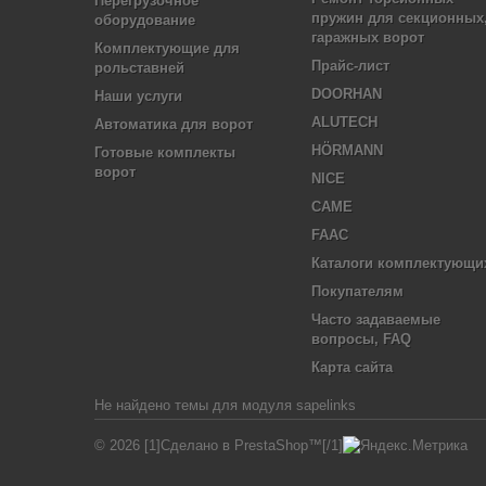
Перегрузочное
пружин для секционных
оборудование
гаражных ворот
Комплектующие для
Прайс-лист
рольставней
DOORHAN
Наши услуги
ALUTECH
Автоматика для ворот
HÖRMANN
Готовые комплекты
ворот
NICE
CAME
FAAC
Каталоги комплектующи
Покупателям
Часто задаваемые
вопросы, FAQ
Карта сайта
Не найдено темы для модуля sapelinks
© 2026 [1]Сделано в PrestaShop™[/1]