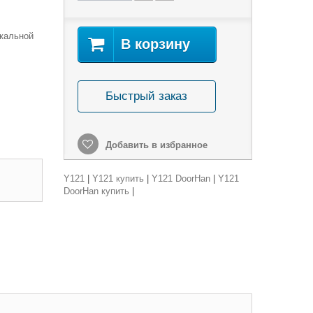
кальной
В корзину
Быстрый заказ
Добавить в избранное
Y121
|
Y121 купить
|
Y121 DoorHan
|
Y121
DoorHan купить
|