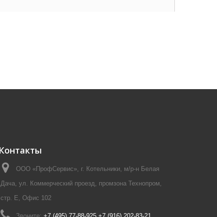
Контакты
ООО «ПрофСервис», г. Котельники, м/р-н Белая
Дача, ул. Коммерческий проезд, промзона Технопром,
стр. Е, Офис 102
Звоните:
+7 (495) 77-88-925 +7 (916) 202-83-21