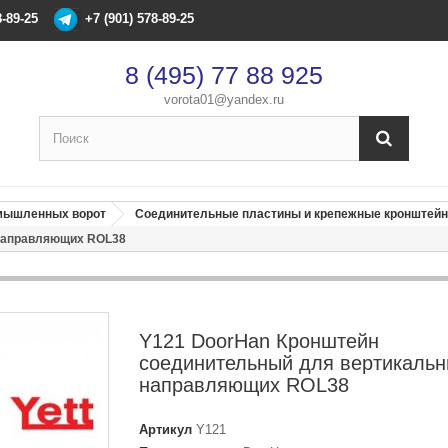
8-89-25
+7 (901) 578-89-25
8 (495) 77 88 925
vorota01@yandex.ru
×
Оформление заказа
омышленных ворот
Соединительные пластины и крепежные кронштейн
 направляющих ROL38
После оформления заказа с вами свяжется менеджер
Имя
*
Y121 DoorHan Кронштейн
Телефон
*
соединительный для вертикаль
направляющих ROL38
Email
Артикул
Y121