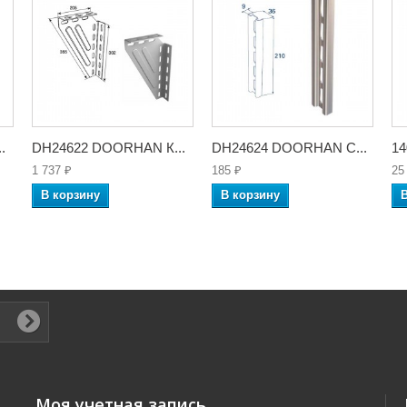
.
DH24622 DOORHAN К...
DH24624 DOORHAN С...
14
1 737 ₽
185 ₽
25
В корзину
В корзину
Моя учетная запись