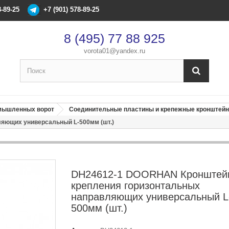
8-89-25
+7 (901) 578-89-25
8 (495) 77 88 925
vorota01@yandex.ru
омышленных ворот
Соединительные пластины и крепежные кронштейн
×
яющих универсальный L-500мм (шт.)
Оформление заказа
После оформления заказа с вами свяжется менеджер
Имя
*
DH24612-1 DOORHAN Кронштей
крепления горизонтальных
направляющих универсальный L
Телефон
*
500мм (шт.)