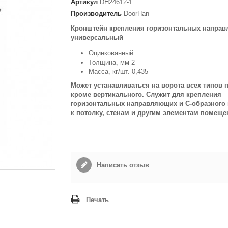
Артикул
DH24612-1
Email
Производитель
DoorHan
Кронштейн крепления горизонтальных напра
универсальный
Способ доставки
*
Оцинкованный
Самовывоз
Толщина, мм 2
Время доставки: стоимость доставки по тарифам СДЭК
Масса, кг/шт. 0,435
оплачивается при получении
Может устанавливаться на ворота всех типов 
Адрес если нужен
кроме вертикального. Служит для крепления
горизонтальных направляющих и С-образного
к потолку, стенам и другим элементам помеще
Способ оплаты
*
Наличными или банковской картой (в офисе компании при получении)
Написать отзыв
Отправить
Печать