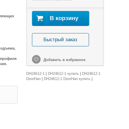
вляющих
В корзину
Быстрый заказ
подъема,
 профиля
Добавить в избранное
ния.
DH24612-1
|
DH24612-1 купить
|
DH24612-1
DoorHan
|
DH24612-1 DoorHan купить
|