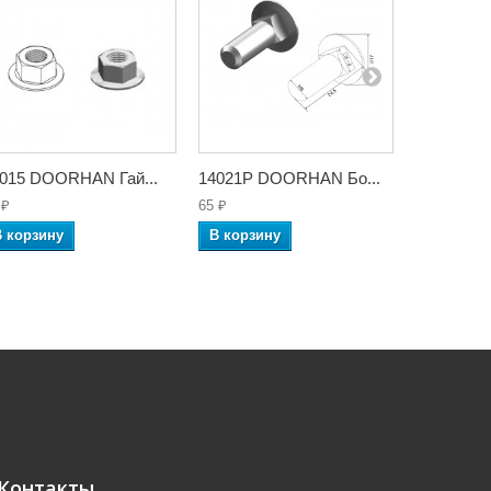
015 DOORHAN Гай...
14021P DOORHAN Бо...
24601/M 
 ₽
65 ₽
870 ₽
В корзину
В корзину
В корзин
Контакты