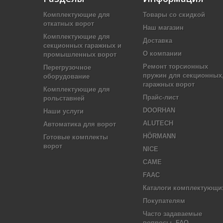
Комплектующие для
Товары со скидкой
откатных ворот
Наш магазин
Комплектующие для
Доставка
секционных гаражных и
О компании
промышленных ворот
Ремонт торсионных
Перегрузочное
пружин для секционных
оборудование
гаражных ворот
Комплектующие для
Прайс-лист
рольставней
DOORHAN
Наши услуги
ALUTECH
Автоматика для ворот
HÖRMANN
Готовые комплекты
ворот
NICE
CAME
FAAC
Каталоги комплектующи
Покупателям
Часто задаваемые
вопросы, FAQ