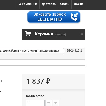
О компании
Доставка
Связь
Войти
Корзина
(пусто)
ы для сборки и крепления направляющих
DH24612-1
1 837 ₽
н
-
Количество