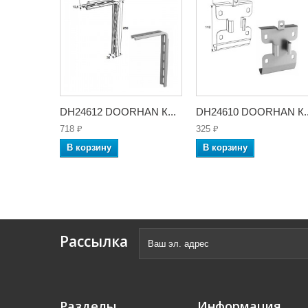
DH24612 DOORHAN К...
DH24610 DOORHAN К..
718 ₽
325 ₽
В корзину
В корзину
Рассылка
Разделы
Информация