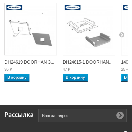
DH24619 DOORHAN З...
DH24615-1 DOORHAN...
1401
95 ₽
47 ₽
25 ₽
В корзину
В корзину
В к
Рассылка