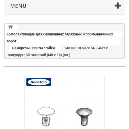
Телефон
*
MENU
Email
Комплектующие для секционных гаражных и промышленных
Способ доставки
*
ворот
Саморезы / винты / гайки
14016P DOORHAN Болт с
Время доставки: стоимость доставки по тарифам СДЭК
полукруглой головкой (М8 х 16) (шт.)
оплачивается при получении
Адрес если нужен
Способ оплаты
*
Отправить