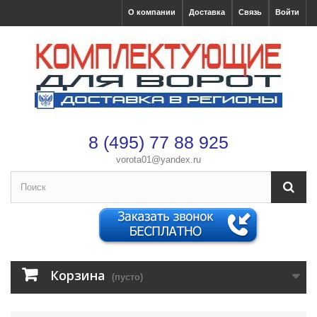
О компании
Доставка
Связь
Войти
8 (495) 77 88 925
vorota01@yandex.ru
×
Оформление заказа
После оформления заказа с вами свяжется менеджер
Имя
*
Корзина
(пусто)