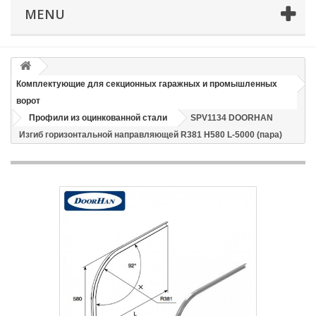
MENU
Email
Способ доставки
*
Комплектующие для секционных гаражных и промышленных
ворот
Время доставки: стоимость доставки по тарифам СДЭК
Профили из оцинкованной стали
SPV1134 DOORHAN
оплачивается при получении
Изгиб горизонтальной направляющей R381 H580 L-5000 (пара)
Адрес если нужен
Способ оплаты
*
Отправить