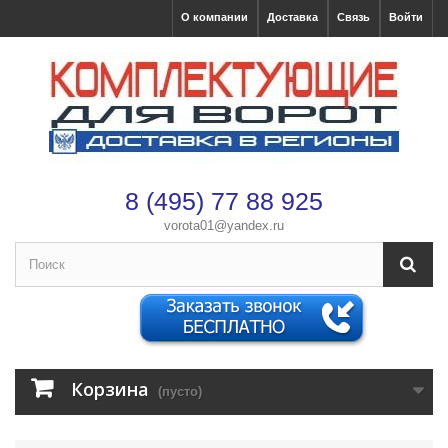
О компании
Доставка
Связь
Войти
8 (495) 77 88 925
vorota01@yandex.ru
×
Оформление заказа
После оформления заказа с вами свяжется менеджер
Имя
*
Корзина
(пусто)
Телефон
*