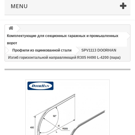
MENU
Email
Способ доставки
*
Комплектующие для секционных гаражных и промышленных
ворот
Время доставки: стоимость доставки по тарифам СДЭК
Профили из оцинкованной стали
SPV1113 DOORHAN
оплачивается при получении
Изгиб горизонтальной направляющей R305 H490 L-4200 (пара)
Адрес если нужен
Способ оплаты
*
Отправить