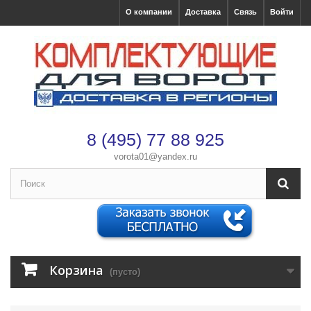
О компании
Доставка
Связь
Войти
8 (495) 77 88 925
vorota01@yandex.ru
×
Оформление заказа
После оформления заказа с вами свяжется менеджер
Имя
*
Корзина
(пусто)
Телефон
*