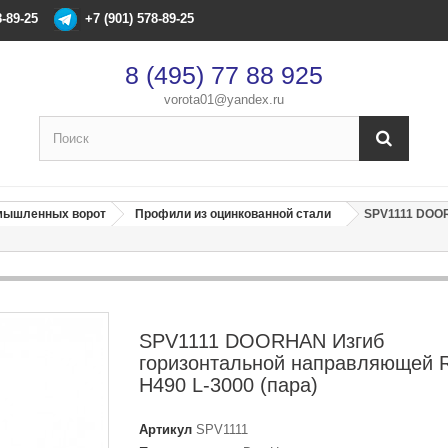
8-89-25
+7 (901) 578-89-25
8 (495) 77 88 925
vorota01@yandex.ru
×
Оформление заказа
омышленных ворот
Профили из оцинкованной стали
SPV1111 DOOR
После оформления заказа с вами свяжется менеджер
Имя
*
SPV1111 DOORHAN Изгиб
горизонтальной направляющей 
Телефон
*
H490 L-3000 (пара)
Email
Артикул
SPV1111