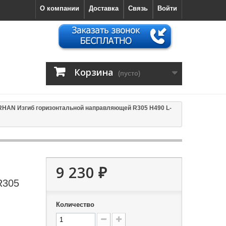
О компании
Доставка
Связь
Войти
Корзина
(пусто)
HAN Изгиб горизонтальной направляющей R305 H490 L-
9 230 ₽
R305
Количество