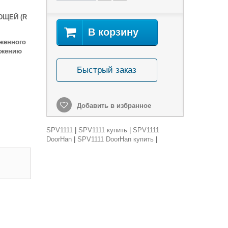
ЮЩЕЙ (R
В корзину
иженного
ижению
Быстрый заказ
Добавить в избранное
SPV1111
|
SPV1111 купить
|
SPV1111
DoorHan
|
SPV1111 DoorHan купить
|