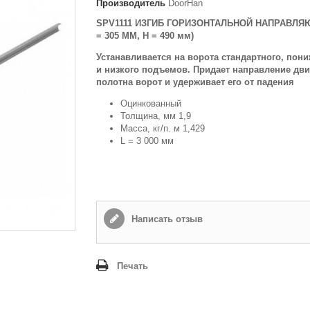
Производитель
DoorHan
SPV1111 ИЗГИБ ГОРИЗОНТАЛЬНОЙ НАПРАВЛЯ
Способ доставки
*
= 305 ММ, Н = 490 мм)
Самовывоз
Устанавливается на ворота стандартного, пон
Время доставки: стоимость доставки по тарифам СДЭК
и низкого подъемов. Придает направление дв
оплачивается при получении
полотна ворот и удерживает его от падения
Адрес если нужен
Оцинкованный
Толщина, мм 1,9
Масса, кг/п. м 1,429
L = 3 000 мм
Способ оплаты
*
Наличными или банковской картой (в офисе компании при получении)
Отправить
Написать отзыв
Печать