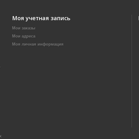
Моя учетная запись
Мои заказы
Мои адреса
Моя личная информация
,
х