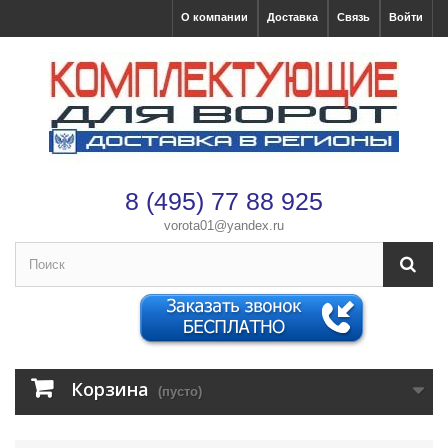
О компании
Доставка
Связь
Войти
8 (495) 77 88 925
vorota01@yandex.ru
×
Оформление заказа
После оформления заказа с вами свяжется менеджер
Корзина
(пусто)
Имя
*