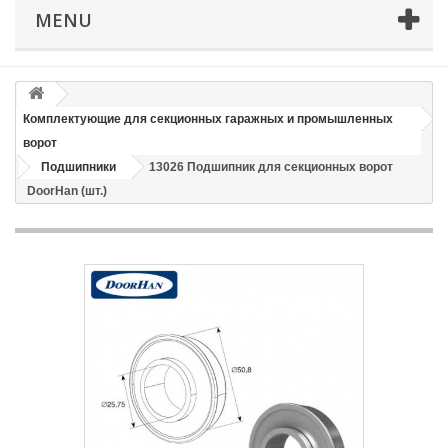
MENU
Телефон
*
Email
Комплектующие для секционных гаражных и промышленных
ворот
Способ доставки
*
Подшипники
13026 Подшипник для секционных ворот
DoorHan (шт.)
Время доставки: стоимость доставки по тарифам СДЭК
оплачивается при получении
Адрес если нужен
Способ оплаты
*
Отправить