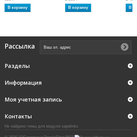
В корзину
В корзину
В к
Рассылка
Разделы
Информация
Моя учетная запись
Контакты
Не найдено темы для модуля sapelinks