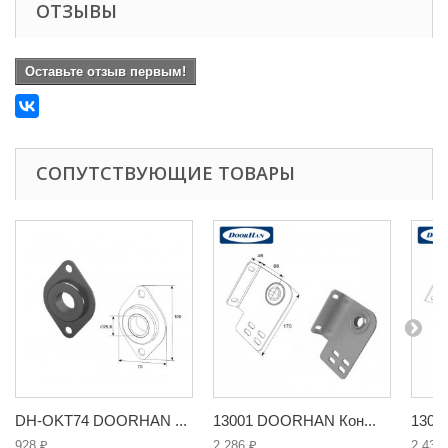
ОТЗЫВЫ
Оставьте отзыв первым!
СОПУТСТВУЮЩИЕ ТОВАРЫ
DH-OKT74 DOORHAN ...
13001 DOORHAN Кон...
1300
928 ₽
2 286 ₽
2 432