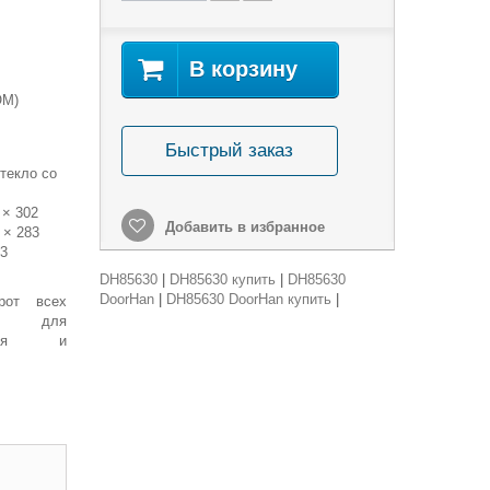
В корзину
ОМ)
Быстрый заказ
гстекло со
52 × 302
Добавить в избранное
 × 283
73
DH85630
|
DH85630 купить
|
DH85630
DoorHan
|
DH85630 DoorHan купить
|
рот всех
т для
ения и