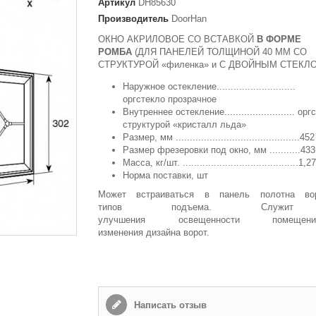
Артикул
DH85630
Email
Производитель
DoorHan
ОКНО АКРИЛОВОЕ СО ВСТАВКОЙ
В ФОРМЕ
РОМБА
(ДЛЯ ПАНЕЛЕЙ ТОЛЩИНОЙ 40 ММ СО
Способ доставки
*
СТРУКТУРОЙ «филенка» и С ДВОЙНЫМ СТЕКЛ
Самовывоз
Наружное остекление............................
Время доставки: стоимость доставки по тарифам СДЭК
оргстекло прозрачное
оплачивается при получении
Внутреннее остекление......................... ор
структурой «кристалл льда»
Адрес если нужен
Размер, мм ............................................4
Размер фрезеровки под окно, мм ...........433
Масса, кг/шт. .........................................1,2
Норма поставки, шт
Способ оплаты
*
Может встраиваться в панель полотна во
Наличными или банковской картой (в офисе компании при получении)
типов подъема. Служи
улучшения освещенности помещ
изменения дизайна ворот.
Отправить
Написать отзыв