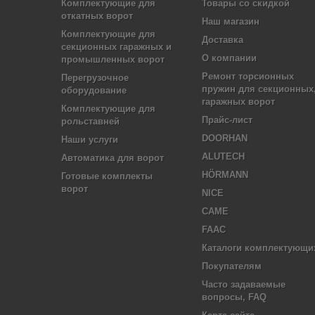
Комплектующие для
Товары со скидкой
откатных ворот
Наш магазин
Комплектующие для
Доставка
секционных гаражных и
О компании
промышленных ворот
Ремонт торсионных
Перегрузочное
пружин для секционных
оборудование
гаражных ворот
Комплектующие для
Прайс-лист
рольставней
DOORHAN
Наши услуги
ALUTECH
Автоматика для ворот
HÖRMANN
Готовые комплекты
ворот
NICE
CAME
FAAC
Каталоги комплектующи
Покупателям
Часто задаваемые
вопросы, FAQ