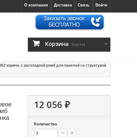
О компании
Доставка
Связь
Войти
Корзина
(пусто)
2 коричн. с раскладкой ромб для панелей со структурой
12 056 ₽
овое
омб
нка
Количество