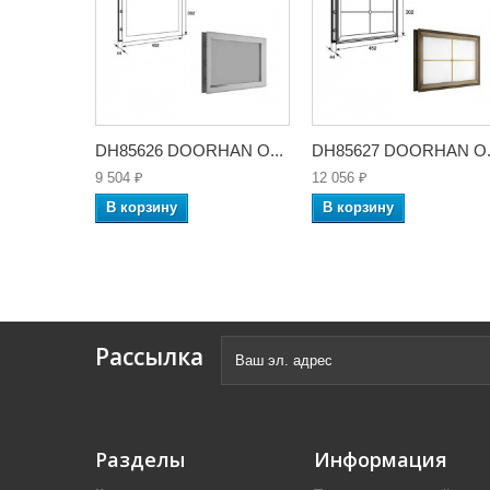
DH85626 DOORHAN О...
DH85627 DOORHAN О.
9 504 ₽
12 056 ₽
В корзину
В корзину
Рассылка
Разделы
Информация