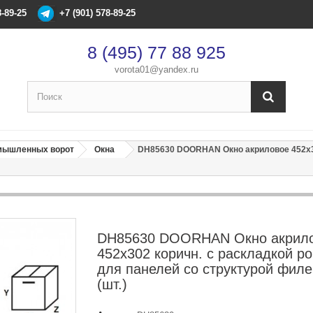
8-89-25
+7 (901) 578-89-25
8 (495) 77 88 925
vorota01@yandex.ru
омышленных ворот
Окна
DH85630 DOORHAN Окно акриловое 452х30
×
Оформление заказа
После оформления заказа с вами свяжется менеджер
Имя
*
DH85630 DOORHAN Окно акрил
452х302 коричн. с раскладкой р
для панелей со структурой филе
Телефон
*
(шт.)