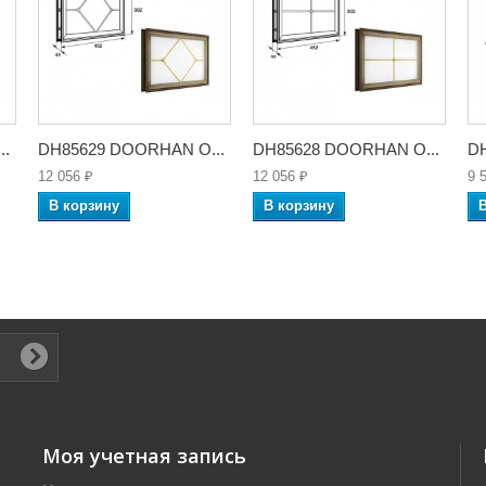
..
DH85629 DOORHAN О...
DH85628 DOORHAN О...
D
12 056 ₽
12 056 ₽
9 
В корзину
В корзину
Моя учетная запись