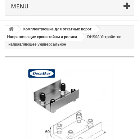
MENU
Email
Комплектующие для откатных ворот
Способ доставки
*
Направляющие кронштейны и ролики
DHS08 Устройство
направляющее универсальное
Время доставки: стоимость доставки по тарифам СДЭК
оплачивается при получении
Адрес если нужен
Способ оплаты
*
Отправить