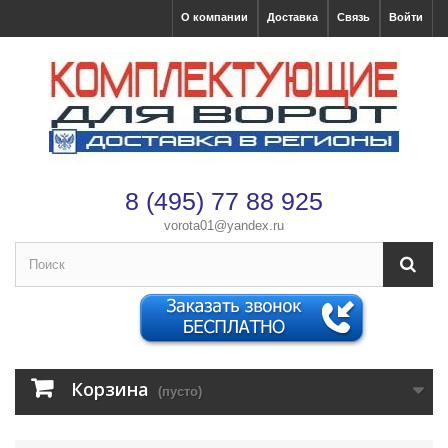
О компании
Доставка
Связь
Войти
8 (495) 77 88 925
vorota01@yandex.ru
×
Оформление заказа
После оформления заказа с вами свяжется менеджер
Имя
*
Корзина
(пусто)
Телефон
*