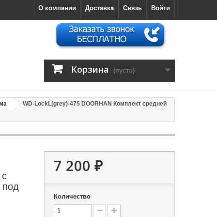
О компании
Доставка
Связь
Войти
Корзина
(пусто)
ема
WD-LockL(grey)-475 DOORHAN Комплект средней
7 200 ₽
 с
 под
Количество