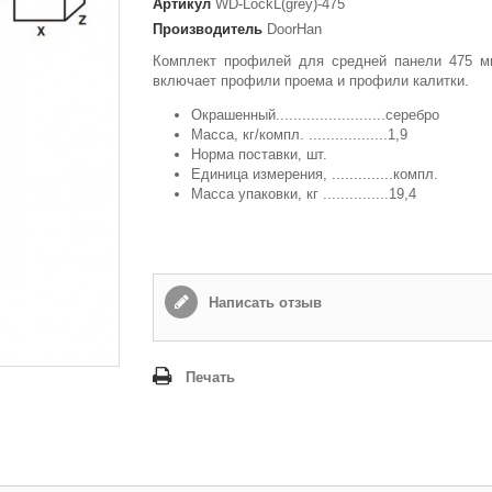
Артикул
WD-LockL(grey)-475
Производитель
DoorHan
Способ доставки
*
Комплект профилей для средней панели 475 м
Самовывоз
включает профили проема и профили калитки.
Время доставки: стоимость доставки по тарифам СДЭК
оплачивается при получении
Окрашенный.........................серебро
Масса, кг/компл. ..................1,9
Адрес если нужен
Норма поставки, шт.
Единица измерения, ..............компл.
Масса упаковки, кг ...............19,4
Способ оплаты
*
Наличными или банковской картой (в офисе компании при получении)
Написать отзыв
Отправить
Печать