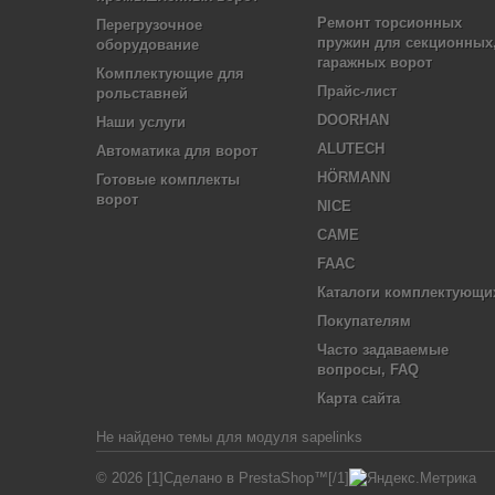
Ремонт торсионных
Перегрузочное
пружин для секционных
оборудование
гаражных ворот
Комплектующие для
Прайс-лист
рольставней
DOORHAN
Наши услуги
ALUTECH
Автоматика для ворот
HÖRMANN
Готовые комплекты
ворот
NICE
CAME
FAAC
Каталоги комплектующи
Покупателям
Часто задаваемые
вопросы, FAQ
Карта сайта
Не найдено темы для модуля sapelinks
© 2026 [1]Сделано в PrestaShop™[/1]