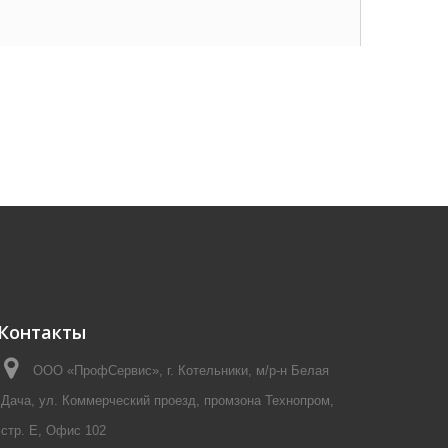
Контакты
ООО «ПрофСервис», г. Котельники, м/р-н Белая
Дача, ул. Коммерческий проезд, промзона Технопром,
стр. Е, Офис 102