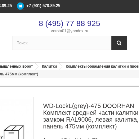
8-89-25
+7 (901) 578-89-25
8 (495) 77 88 925
vorota01@yandex.ru
×
Оформление заказа
омышленных ворот
Калитки
Комплекты обрамления калитки и про
ель 475мм (комплект)
После оформления заказа с вами свяжется менеджер
Имя
*
WD-LockL(grey)-475 DOORHAN
Телефон
*
Комплект средней части калитки
замком RAL9006, левая калитка,
панель 475мм (комплект)
Email