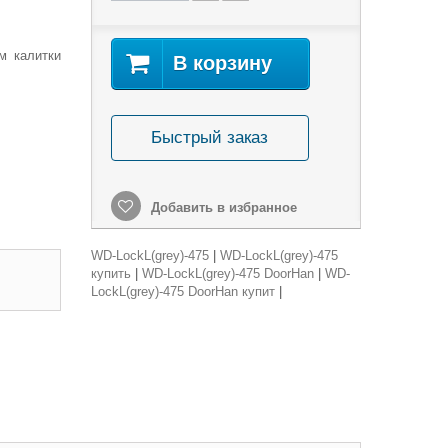
м калитки
В корзину
Быстрый заказ
Добавить в избранное
WD-LockL(grey)-475
|
WD-LockL(grey)-475
купить
|
WD-LockL(grey)-475 DoorHan
|
WD-
LockL(grey)-475 DoorHan купит
|