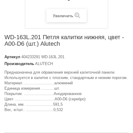
Увеличить
WD-163L.201 Петля калитки нижняя, цвет -
A00-D6 (шт.) Alutech
Артикул
404233291 WD-163L.201
Производитель
ALUTECH
Предназначена для обрамления верхней калиточной панели.
Используется в калитке с плоским, стандартным и низким порогом.
Материал ..........................алюминий
Единица измерения ...........шт.
Покрытие. .........................Анодированное
Цвет. .................................A00-D6 (серебро)
Длина, мм. .......................591,5
Вес, кг/шт.. .......................0,532