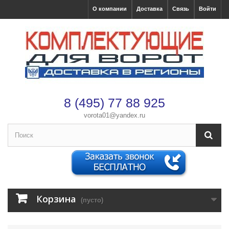
О компании
Доставка
Связь
Войти
8 (495) 77 88 925
vorota01@yandex.ru
×
Оформление заказа
После оформления заказа с вами свяжется менеджер
Имя
*
Корзина
(пусто)
Телефон
*