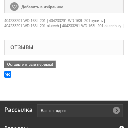
Добавить в избранное
404233291 WD-163L.201
|
404233291 WD-163L.201 купить
|
404233291 WD-163L.201 alutech
|
404233291 WD-163L.201 alutech ку
|
ОТЗЫВЫ
Оставьте отзыв первым!
Рассылка