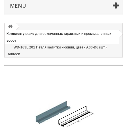
MENU
Email
Способ доставки
*
Комплектующие для секционных гаражных и промышленных
Время доставки: стоимость доставки по тарифам СДЭК
ворот
оплачивается при получении
WD-163L.201 Петля калитки нижняя, цвет - A00-D6 (шт.)
Alutech
Адрес если нужен
Способ оплаты
*
Отправить