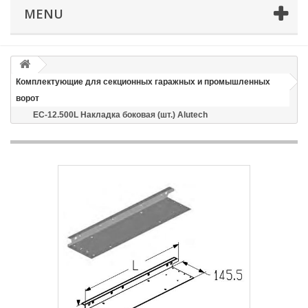
MENU
Email
Способ доставки
*
Комплектующие для секционных гаражных и промышленных
Время доставки: стоимость доставки по тарифам СДЭК
ворот
оплачивается при получении
EC-12.500L Накладка боковая (шт.) Alutech
Адрес если нужен
Способ оплаты
*
Отправить