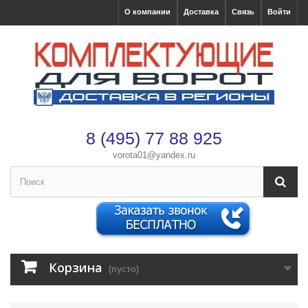
О компании
Доставка
Связь
Войти
8 (495) 77 88 925
vorota01@yandex.ru
×
Оформление заказа
После оформления заказа с вами свяжется менеджер
Имя
*
Корзина
(пусто)
Телефон
*