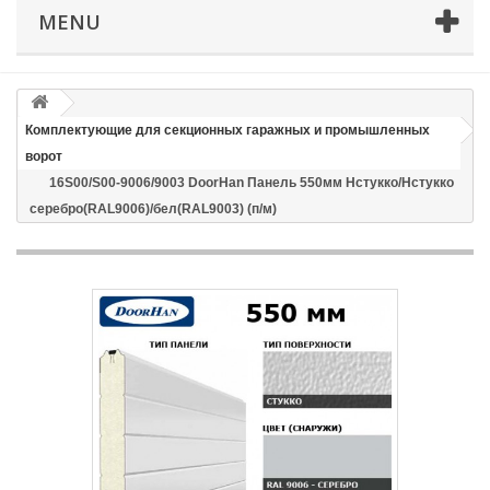
MENU
Email
Способ доставки
*
Комплектующие для секционных гаражных и промышленных
ворот
Время доставки: стоимость доставки по тарифам СДЭК
16S00/S00-9006/9003 DoorHan Панель 550мм Нстукко/Нстукко
оплачивается при получении
серебро(RAL9006)/бел(RAL9003) (п/м)
Адрес если нужен
Способ оплаты
*
Отправить