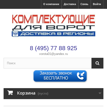
О компании
Доставка
Связь
Войти
8 (495) 77 88 925
vorota01@yandex.ru
×
Оформление заказа
После оформления заказа с вами свяжется менеджер
Имя
*
Корзина
(пусто)
Телефон
*