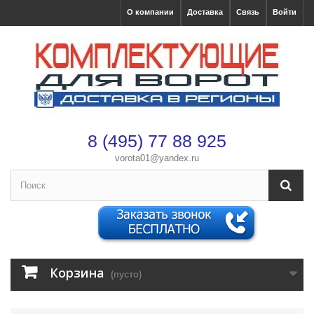
О компании
Доставка
Связь
Войти
8 (495) 77 88 925
vorota01@yandex.ru
×
Оформление заказа
После оформления заказа с вами свяжется менеджер
Имя
*
Корзина
(пусто)
Телефон
*