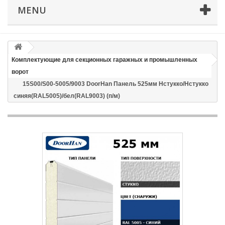
MENU
Email
Способ доставки
*
Комплектующие для секционных гаражных и промышленных
ворот
Время доставки: стоимость доставки по тарифам СДЭК
15S00/S00-5005/9003 DoorHan Панель 525мм Нстукко/Нстукко
оплачивается при получении
синяя(RAL5005)/бел(RAL9003) (п/м)
Адрес если нужен
Способ оплаты
*
Отправить