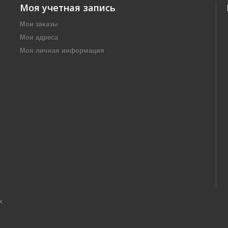
Моя учетная запись
Мои заказы
Мои адреса
Моя личная информация
,
х