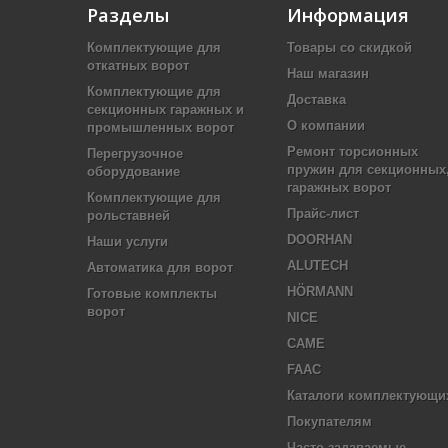
Разделы
Информация
Комплектующие для
Товары со скидкой
откатных ворот
Наш магазин
Комплектующие для
Доставка
секционных гаражных и
О компании
промышленных ворот
Ремонт торсионных
Перегрузочное
пружин для секционных
оборудование
гаражных ворот
Комплектующие для
Прайс-лист
рольставней
DOORHAN
Наши услуги
ALUTECH
Автоматика для ворот
HÖRMANN
Готовые комплекты
ворот
NICE
CAME
FAAC
Каталоги комплектующи
Покупателям
Часто задаваемые