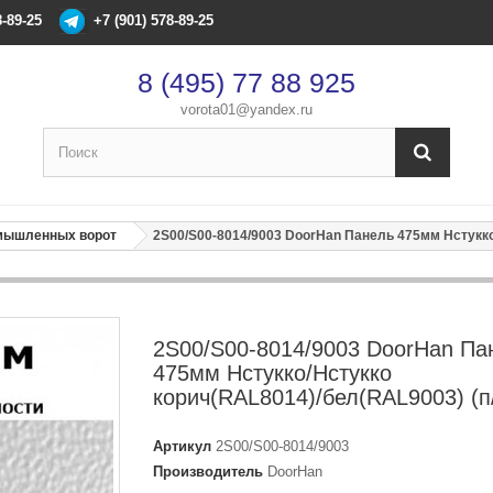
8-89-25
+7 (901) 578-89-25
8 (495) 77 88 925
vorota01@yandex.ru
×
Оформление заказа
омышленных ворот
2S00/S00-8014/9003 DoorHan Панель 475мм Нстукко
После оформления заказа с вами свяжется менеджер
Имя
*
2S00/S00-8014/9003 DoorHan Па
475мм Нстукко/Нстукко
корич(RAL8014)/бел(RAL9003) (п
Телефон
*
Артикул
2S00/S00-8014/9003
Email
Производитель
DoorHan