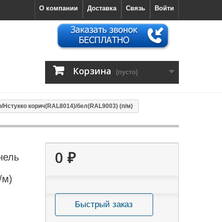
О компании
Доставка
Связь
Войти
Корзина
(пусто)
/Нстукко корич(RAL8014)/бел(RAL9003) (п/м)
0 ₽
нель
/м)
Быстрый заказ