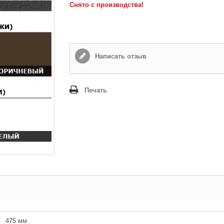
Снято с производства!
Способ доставки
*
Самовывоз
Время доставки: стоимость доставки по тарифам СДЭК
оплачивается при получении
Написать отзыв
Адрес если нужен
Печать
Способ оплаты
*
Наличными или банковской картой (в офисе компании при получении)
Отправить
475 мм