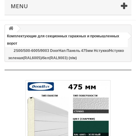
MENU
Email
Способ доставки
*
Комплектующие для секционных гаражных и промышленных
ворот
Время доставки: стоимость доставки по тарифам СДЭК
2S00/S00-6005/9003 DoorHan Панель 475мм Нстукко/Нстукко
оплачивается при получении
зеленая(RAL6005)/бел(RAL9003) (п/м)
Адрес если нужен
Способ оплаты
*
Отправить