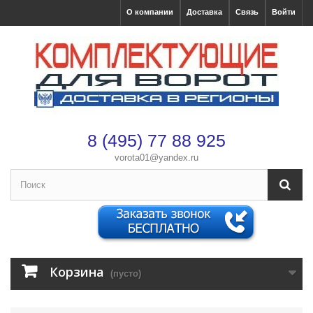
О компании
Доставка
Связь
Войти
8 (495) 77 88 925
vorota01@yandex.ru
×
Оформление заказа
После оформления заказа с вами свяжется менеджер
Имя
*
Корзина
(пусто)
Телефон
*