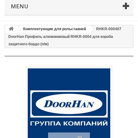
MENU
Email
Способ доставки
*
Комплектующие для рольставней
RHKR-000407
DoorHan Профиль алюминиевый RHKR-0004 для короба
Время доставки: стоимость доставки по тарифам СДЭК
защитного бордо (п/м)
оплачивается при получении
Адрес если нужен
Способ оплаты
*
Отправить