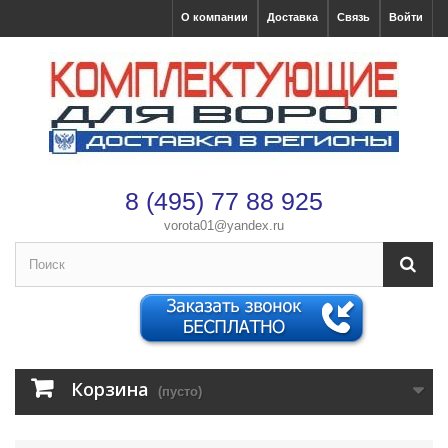
О компании
Доставка
Связь
Войти
8 (495) 77 88 925
vorota01@yandex.ru
×
Оформление заказа
После оформления заказа с вами свяжется менеджер
Имя
*
Корзина
(пусто)
Телефон
*