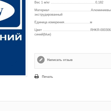
Вес 1 м/кг .............................................0,182
Способ доставки
*
Материал .........................................Алюминиевы
Самовывоз
экструдированный
Время доставки: стоимость доставки по тарифам СДЭК
Единица измерения..........................м
оплачивается при получении
Цвет ................................................RHKR-0003
Адрес если нужен
синий(blue)
Способ оплаты
*
Наличными или банковской картой (в офисе компании при получении)
Написать отзыв
Отправить
Печать