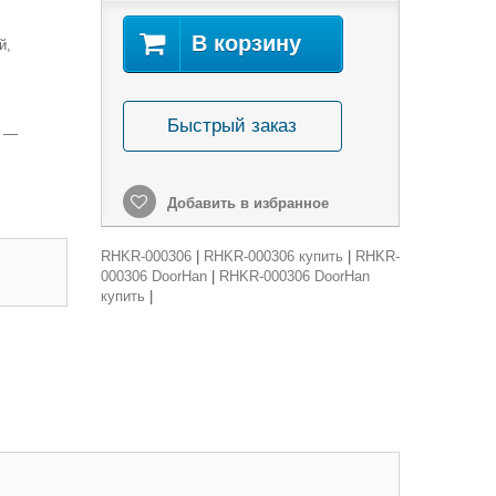
В корзину
й,
Быстрый заказ
06 —
Добавить в избранное
RHKR-000306
|
RHKR-000306 купить
|
RHKR-
000306 DoorHan
|
RHKR-000306 DoorHan
купить
|