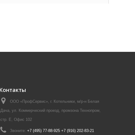
Контакты
ООО «ПрофСервис», г. Котельники, м/р-н Белая
Дача, ул. Коммерческий проезд, промзона Технопром,
стр. Е, Офис 102
Звоните:
+7 (495) 77-88-925 +7 (916) 202-83-21