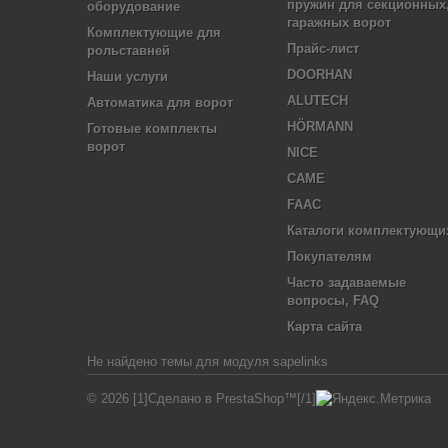
пружин для секционных
оборудование
гаражных ворот
Комплектующие для
Прайс-лист
рольставней
DOORHAN
Наши услуги
ALUTECH
Автоматика для ворот
HÖRMANN
Готовые комплекты
ворот
NICE
CAME
FAAC
Каталоги комплектующи
Покупателям
Часто задаваемые
вопросы, FAQ
Карта сайта
Не найдено темы для модуля sapelinks
© 2026 [1]Сделано в PrestaShop™[/1]