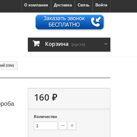
О компании
Доставка
Связь
Войти
Корзина
(пусто)
й (п/м)
160 ₽
ороба
Количество