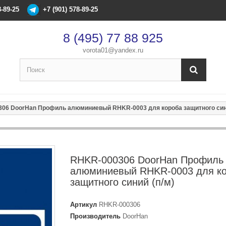
8-89-25
+7 (901) 578-89-25
8 (495) 77 88 925
vorota01@yandex.ru
×
Оформление заказа
06 DoorHan Профиль алюминиевый RHKR-0003 для короба защитного сини
После оформления заказа с вами свяжется менеджер
Имя
*
RHKR-000306 DoorHan Профиль
алюминиевый RHKR-0003 для к
Телефон
*
защитного синий (п/м)
Артикул
RHKR-000306
Email
Производитель
DoorHan