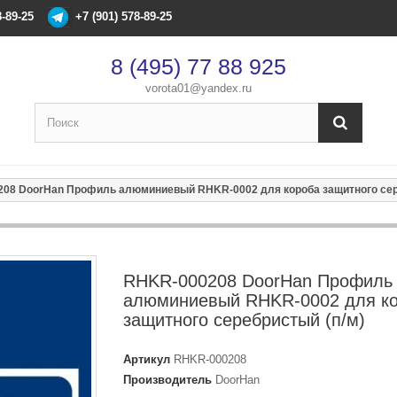
8-89-25
+7 (901) 578-89-25
8 (495) 77 88 925
vorota01@yandex.ru
×
Оформление заказа
08 DoorHan Профиль алюминиевый RHKR-0002 для короба защитного сер
После оформления заказа с вами свяжется менеджер
Имя
*
RHKR-000208 DoorHan Профиль
алюминиевый RHKR-0002 для к
Телефон
*
защитного серебристый (п/м)
Артикул
RHKR-000208
Email
Производитель
DoorHan