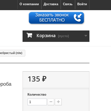
О компании
Доставка
Связь
Войти
Корзина
(пусто)
ебристый (п/м)
135 ₽
ороба
Количество