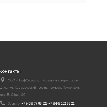
Контакты
ООО «ПрофСервис», г. Котельники, м/р-н Белая
Дача, ул. Коммерческий проезд, промзона Технопром,
стр. Е, Офис 102
Звоните:
+7 (495) 77-88-925 +7 (916) 202-83-21