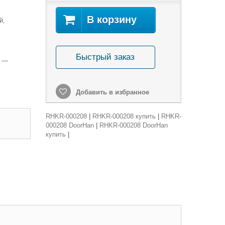
В корзину
й,
Быстрый заказ
08 —
Добавить в избранное
RHKR-000208
|
RHKR-000208 купить
|
RHKR-
000208 DoorHan
|
RHKR-000208 DoorHan
купить
|