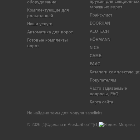
пружин для секционных
оборудование
гаражных ворот
Комплектующие для
Прайс-лист
рольставней
DOORHAN
Наши услуги
ALUTECH
Автоматика для ворот
HÖRMANN
Готовые комплекты
ворот
NICE
CAME
FAAC
Каталоги комплектующи
Покупателям
Часто задаваемые
вопросы, FAQ
Карта сайта
Не найдено темы для модуля sapelinks
© 2026 [1]Сделано в PrestaShop™[/1]