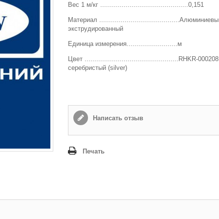
Вес 1 м/кг .............................................0,151
Способ доставки
*
Материал .........................................Алюминиевы
Самовывоз
экструдированный
Время доставки: стоимость доставки по тарифам СДЭК
Единица измерения..........................м
оплачивается при получении
Цвет ................................................RHKR-0002
Адрес если нужен
серебристый (silver)
Способ оплаты
*
Наличными или банковской картой (в офисе компании при получении)
Написать отзыв
Отправить
Печать