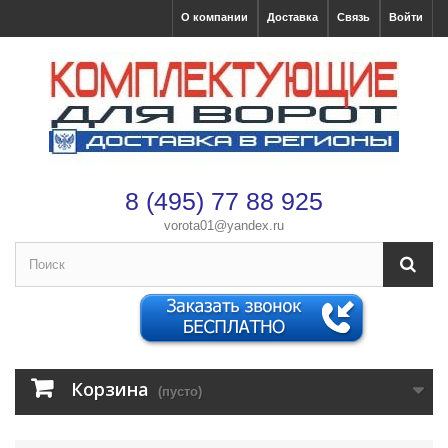
О компании
Доставка
Связь
Войти
8 (495) 77 88 925
vorota01@yandex.ru
×
Оформление заказа
После оформления заказа с вами свяжется менеджер
Имя
*
Корзина
(пусто)
Телефон
*