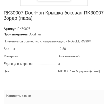
RK30007 DoorHan Крышка боковая RK30007
бордо (пара)
Артикул
RK30007
Производитель
DoorHan
Применяется совместно с направляющими RG70M, RG90M.
Вес 1 кг .............................................2,50
Материал .........................................Алюминиевый
Единица измерения..........................м
Цвет ................................................RK30007 — бордовый(claret)
Написать отзыв