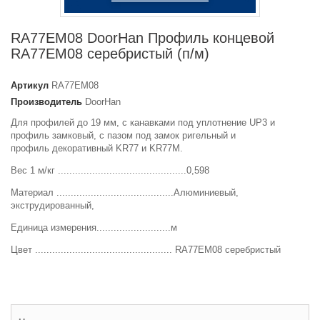
RA77EM08 DoorHan Профиль концевой
RA77EM08 серебристый (п/м)
Артикул
RA77EM08
Производитель
DoorHan
Для профилей до 19 мм, с канавками под уплотнение UP3 и
профиль замковый, с пазом под замок ригельный и
профиль декоративный KR77 и KR77М.
Вес 1 м/кг .............................................0,598
Материал .........................................Алюминиевый,
экструдированный,
Единица измерения..........................м
Цвет ................................................ RA77EM08 серебристый