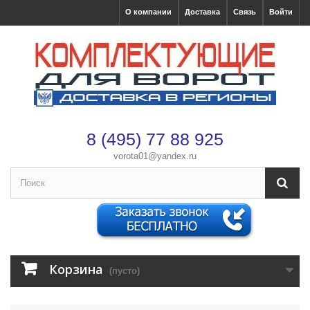
О компании
Доставка
Связь
Войти
8 (495) 77 88 925
vorota01@yandex.ru
×
Оформление заказа
После оформления заказа с вами свяжется менеджер
Имя
*
Корзина
(пусто)
Телефон
*