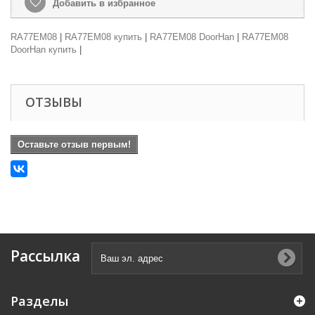
Добавить в избранное
RA77EM08
|
RA77EM08 купить
|
RA77EM08 DoorHan
|
RA77EM08
DoorHan купить
|
ОТЗЫВЫ
Оставьте отзыв первым!
Рассылка
Разделы