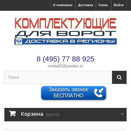
О компании
Доставка
Связь
Войти
8 (495) 77 88 925
vorota01@yandex.ru
×
Оформление заказа
После оформления заказа с вами свяжется менеджер
Имя
*
Корзина
(пусто)
Телефон
*