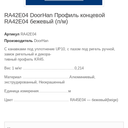
RA42E04 DoorHan Профиль концевой
RA42E04 бежевый (п/м)
Артикул
RA42E04
Производитель
DoorHan
С канавками под уплотнение UP10, с пазом под ригель ручной,
замок ригельный и декора-
тивный профиль KR45.
Вес 1 м/кг .............................................0,214
Материал .........................................Алюминиевый,
экструдированный, Неокрашенный
Единица измерения..........................м
Цвет ................................................ RA45E04 — бежевый(beige)