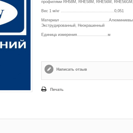
профилями RH58М, RHЕ58М, RHЕ56М, RHЕ56GМ
Способ доставки
*
Вес 1 м/кг .............................................0,051
Самовывоз
Материал
.........................................Алюминиев
Время доставки: стоимость доставки по тарифам СДЭК
Экструдированный, Неокрашенный
оплачивается при получении
Единица измерения
..........................
м
Адрес если нужен
Способ оплаты
*
Написать отзыв
Наличными или банковской картой (в офисе компании при получении)
Отправить
Печать