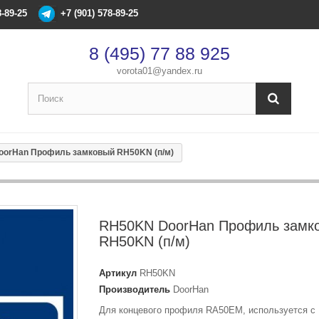
8-89-25
+7 (901) 578-89-25
8 (495) 77 88 925
vorota01@yandex.ru
×
Оформление заказа
orHan Профиль замковый RH50KN (п/м)
После оформления заказа с вами свяжется менеджер
Имя
*
RH50KN DoorHan Профиль замк
RH50KN (п/м)
Телефон
*
Артикул
RH50KN
Производитель
DoorHan
Email
Для концевого профиля RA50EМ, используется с