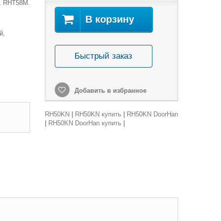
, RHТ58М.
В корзину
ый,
Быстрый заказ
Добавить в избранное
RH50KN
|
RH50KN купить
|
RH50KN DoorHan
|
RH50KN DoorHan купить
|