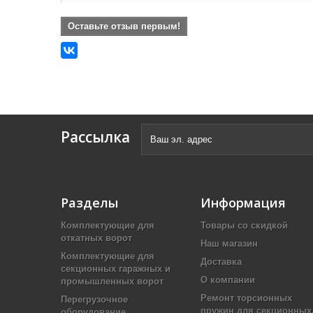
Оставьте отзыв первым!
Рассылка
Разделы
Информация
Комплектующие для
Товары со скидкой
откатных ворот
Наш магазин
Комплектующие для
Доставка
секционных гаражных и
О компании
промышленных ворот
Ремонт торсионных
Перегрузочное
пружин для секционных
оборудование