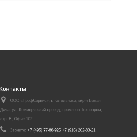
Контакты
ООО «ПрофСервис», г. Котельники, м/р-н Белая
Дача, ул. Коммерческий проезд, промзона Технопром,
стр. Е, Офис 102
Звоните:
+7 (495) 77-88-925 +7 (916) 202-83-21