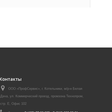
Контакты
ООО «ПрофСервис», г. Котельники, м/р-н Белая
Дача, ул. Коммерческий проезд, промзона Технопром,
стр. Е, Офис 102