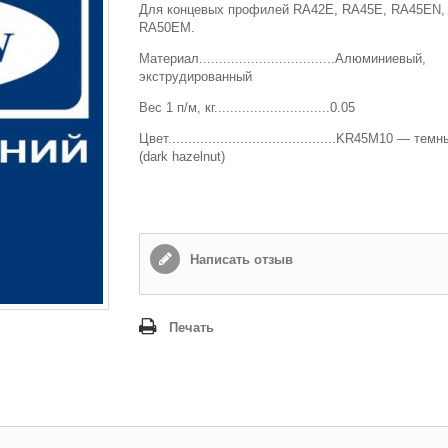
Для концевых профилей RA42E, RA45E, RA45EN,
Способ доставки
*
RA50EM.
Самовывоз
Материал..................................Алюминиевый,
Время доставки: стоимость доставки по тарифам СДЭК
экструдированный
оплачивается при получении
Вес 1 п/м, кг.............................0.05
Адрес если нужен
Цвет..........................................KR45М10 — те
(dark hazelnut)
Способ оплаты
*
Наличными или банковской картой (в офисе компании при получении)
Написать отзыв
Отправить
Печать