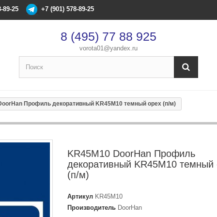
8-89-25
+7 (901) 578-89-25
8 (495) 77 88 925
vorota01@yandex.ru
×
Оформление заказа
oorHan Профиль декоративный KR45M10 темный орех (п/м)
После оформления заказа с вами свяжется менеджер
Имя
*
KR45M10 DoorHan Профиль
декоративный KR45M10 темный 
Телефон
*
(п/м)
Артикул
KR45M10
Email
Производитель
DoorHan