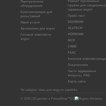
Ремонт торсионных
Перегрузочное
пружин для секционных
оборудование
гаражных ворот
Комплектующие для
Прайс-лист
рольставней
DOORHAN
Наши услуги
ALUTECH
Автоматика для ворот
HÖRMANN
Готовые комплекты
ворот
NICE
CAME
FAAC
Каталоги комплектующи
Покупателям
Часто задаваемые
вопросы, FAQ
Карта сайта
Не найдено темы для модуля sapelinks
© 2026 [1]Сделано в PrestaShop™[/1]