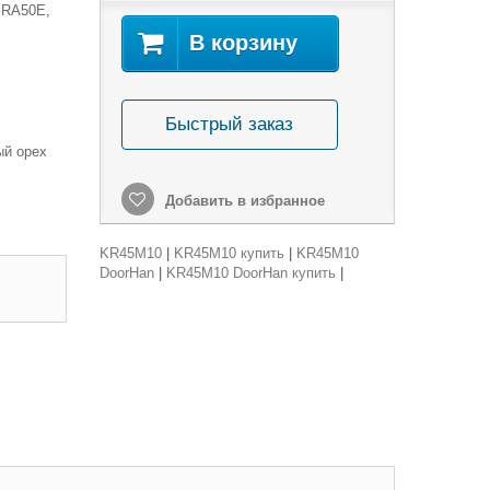
 RA50E,
В корзину
Быстрый заказ
мный орех
Добавить в избранное
KR45M10
|
KR45M10 купить
|
KR45M10
DoorHan
|
KR45M10 DoorHan купить
|