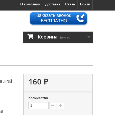
О компании
Доставка
Связь
Войти
Корзина
(пусто)
160 ₽
льной
Количество
ый