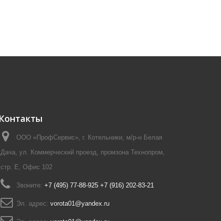
Контакты
ООО «ПрофСервис», г. Котельники, м/р-н Белая
Дача, ул. Коммерческий проезд, промзона Технопром,
стр. Е, Офис 102
Звоните:
+7 (495) 77-88-925 +7 (916) 202-83-21
Эл. адрес:
vorota01@yandex.ru