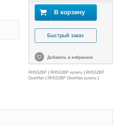
В корзину
Быстрый заказ
Добавить в избранное
RHS52BP
|
RHS52BP купить
|
RHS52BP
DoorHan
|
RHS52BP DoorHan купить
|