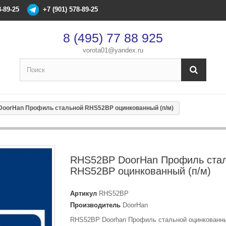
8-89-25
+7 (901) 578-89-25
8 (495) 77 88 925
vorota01@yandex.ru
×
Оформление заказа
oorHan Профиль стальной RHS52BP оцинкованный (п/м)
После оформления заказа с вами свяжется менеджер
Имя
*
RHS52BP DoorHan Профиль ста
RHS52BP оцинкованный (п/м)
Телефон
*
Артикул
RHS52BP
Email
Производитель
DoorHan
RHS52BP Doorhan Профиль стальной оцинкованн