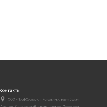
Контакты
ООО «ПрофСервис», г. Котельники, м/р-н Белая
Дача, ул. Коммерческий проезд, промзона Технопром,