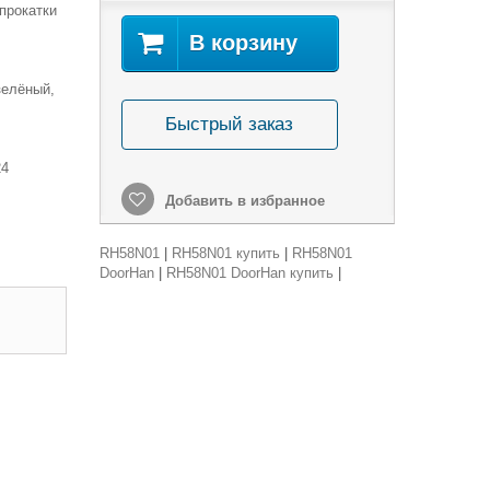
прокатки
В корзину
зелёный,
Быстрый заказ
24
Добавить в избранное
RH58N01
|
RH58N01 купить
|
RH58N01
DoorHan
|
RH58N01 DoorHan купить
|