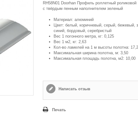
Email
RH58N01 Doorhan Профиль роллетный роликовой 
с твёрдым пенным наполнителем зеленый
Материал: алюминий
Способ доставки
*
Цвет: белый, коричневый, серый, бежевый, 
синий, бордовый, серебристый
Самовывоз
Вес 1 погонного метра, кг: 0,125
Время доставки: стоимость доставки по тарифам СДЭК
Вес 1 м2, кг: 2,63
оплачивается при получении
Кол-во ламелей на 1 м высоты полотна: 17,
Максимальная ширина полотна, м: 3,50
Адрес если нужен
Максимальная площадь полотна, м2: 10,00
Способ оплаты
*
Наличными или банковской картой (в офисе компании при получении)
Написать отзыв
Отправить
Печать