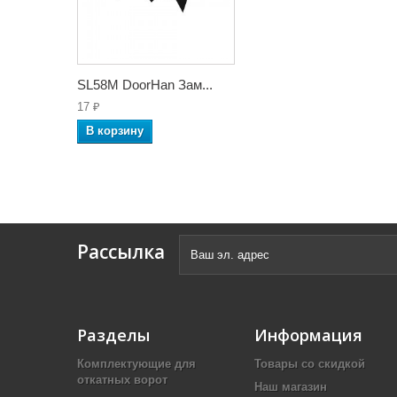
SL58M DoorHan Зам...
17 ₽
В корзину
Рассылка
Разделы
Информация
Комплектующие для
Товары со скидкой
откатных ворот
Наш магазин