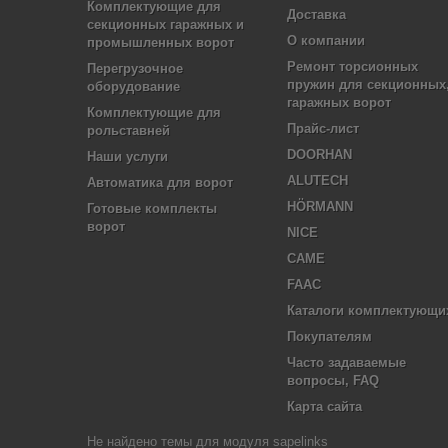
Комплектующие для
Доставка
секционных гаражных и
О компании
промышленных ворот
Ремонт торсионных
Перегрузочное
пружин для секционных
оборудование
гаражных ворот
Комплектующие для
Прайс-лист
рольставней
DOORHAN
Наши услуги
ALUTECH
Автоматика для ворот
HÖRMANN
Готовые комплекты
ворот
NICE
CAME
FAAC
Каталоги комплектующи
Покупателям
Часто задаваемые
вопросы, FAQ
Карта сайта
Не найдено темы для модуля sapelinks