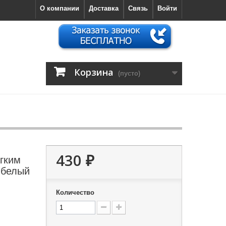
О компании
Доставка
Связь
Войти
Корзина
(пусто)
430 ₽
гким
 белый
Количество