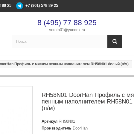
8-89-25
+7 (901) 578-89-25
8 (495) 77 88 925
vorota01@yandex.ru
oorHan Профиль с мягким пенным наполнителем RH58N01 белый (п/м)
×
Оформление заказа
После оформления заказа с вами свяжется менеджер
RH58N01 DoorHan Профиль с мя
Имя
*
пенным наполнителем RH58N01
(п/м)
Телефон
*
Артикул
RH58N01
Производитель
DoorHan