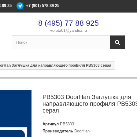
8-89-25
+7 (901) 578-89-25
8 (495) 77 88 925
vorota01@yandex.ru
×
Оформление заказа
orHan Заглушка для направляющего профиля PB5303 серая
После оформления заказа с вами свяжется менеджер
Имя
*
PB5303 DoorHan Заглушка для
направляющего профиля PB530
Телефон
*
серая
Email
Артикул
PB5303
Производитель
DoorHan