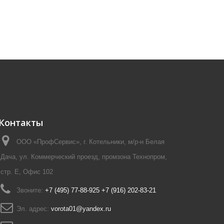
Контакты
ООО «ПрофСервис», г. Котельники, м/р-н Белая
Дача, ул. Коммерческий проезд, промзона Технопром,
стр. Е, Офис 102
Звоните:
+7 (495) 77-88-925 +7 (916) 202-83-21
Эл. адрес:
vorota01@yandex.ru