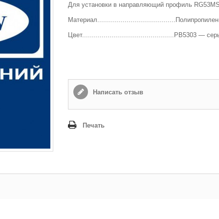
Для установки в направляющий профиль RG53MS
Способ доставки
*
Материал........................................Полипропилен
Самовывоз
Время доставки: стоимость доставки по тарифам СДЭК
Цвет...............................................PB5303 — се
оплачивается при получении
Адрес если нужен
Написать отзыв
Способ оплаты
*
Наличными или банковской картой (в офисе компании при получении)
Печать
Отправить