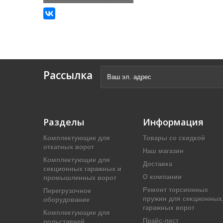
Рассылка
Разделы
Информация
Комплектующие для
Товары со скидкой
откатных ворот
Наш магазин
Комплектующие для
Доставка
секционных гаражных и
О компании
промышленных ворот
Ремонт торсионных
Перегрузочное
пружин для секционных
оборудование
гаражных ворот
Комплектующие для
Прайс-лист
рольставней