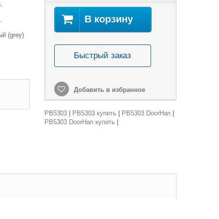
.
В корзину
.
рый (grey)
Быстрый заказ
Добавить в избранное
PB5303
|
PB5303 купить
|
PB5303 DoorHan
|
PB5303 DoorHan купить
|