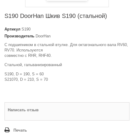
S190 DoorHan Шкив S190 (стальной)
Артикул
S190
Производитель
DoorHan
C подшипником в cтальной втулке. Для октагонального вала RV60,
RV70. Используются
совместно с RHR, RHF40.
Стальной, гальванизированный
S190, D = 190, S = 60
S21070, D = 210, S = 70
Написать отзыв
Печать