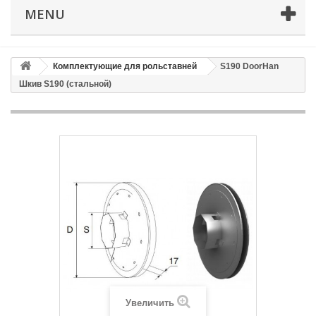
MENU
Email
Комплектующие для рольставней
S190 DoorHan
Способ доставки
*
Шкив S190 (стальной)
Время доставки: стоимость доставки по тарифам СДЭК
оплачивается при получении
Адрес если нужен
Способ оплаты
*
Отправить
Увеличить