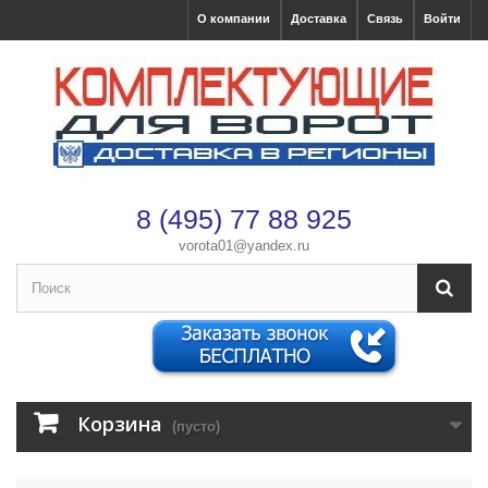
О компании
Доставка
Связь
Войти
8 (495) 77 88 925
vorota01@yandex.ru
×
Оформление заказа
После оформления заказа с вами свяжется менеджер
Имя
*
Корзина
(пусто)
Телефон
*