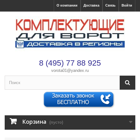
О компании
Доставка
Связь
Войти
8 (495) 77 88 925
vorota01@yandex.ru
×
Оформление заказа
После оформления заказа с вами свяжется менеджер
Имя
*
Корзина
(пусто)
Телефон
*