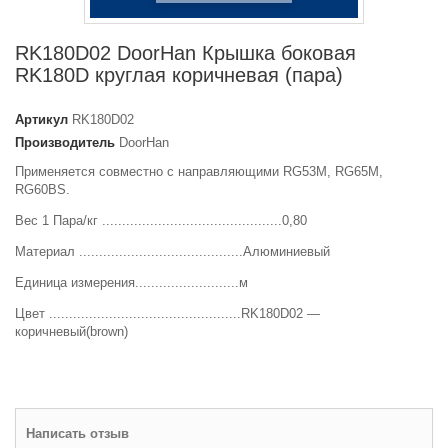
RK180D02 DoorHan Крышка боковая
RK180D круглая коричневая (пара)
Артикул
RK180D02
Производитель
DoorHan
Применяется совместно с направляющими RG53M, RG65M,
RG60BS.
Вес 1 Пара/кг .............................................0,80
Материал .........................................Алюминиевый
Единица измерения..........................м
Цвет ................................................RK180D02 —
коричневый(brown)
Написать отзыв