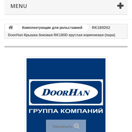
MENU
Email
Способ доставки
*
Комплектующие для рольставней
RK180D02
DoorHan Крышка боковая RK180D круглая коричневая (пара)
Время доставки: стоимость доставки по тарифам СДЭК
оплачивается при получении
Адрес если нужен
Способ оплаты
*
Отправить
Увеличить