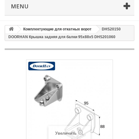
Телефон
*
MENU
Email
Комплектующие для откатных ворот
DHS20150
DOORHAN Крышка задняя для балки 95х88х5 DHS201060
Способ доставки
*
Время доставки: стоимость доставки по тарифам СДЭК
оплачивается при получении
Адрес если нужен
Способ оплаты
*
Отправить
Увеличить