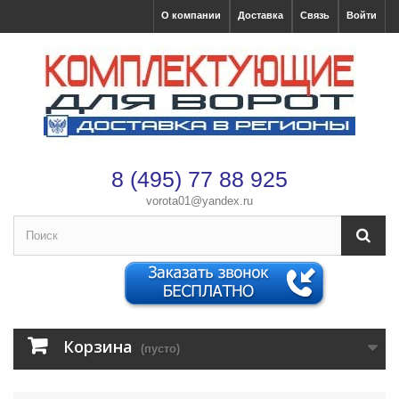
О компании
Доставка
Связь
Войти
8 (495) 77 88 925
vorota01@yandex.ru
×
Оформление заказа
После оформления заказа с вами свяжется менеджер
Имя
*
Корзина
(пусто)