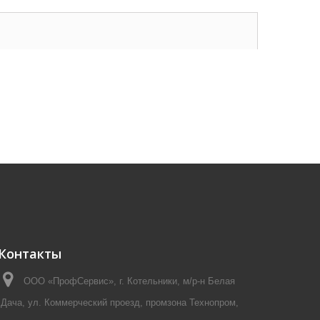
Контакты
ООО «ПрофСервис», г. Котельники, м/р-н Белая
Дача, ул. Коммерческий проезд, промзона Технопром,