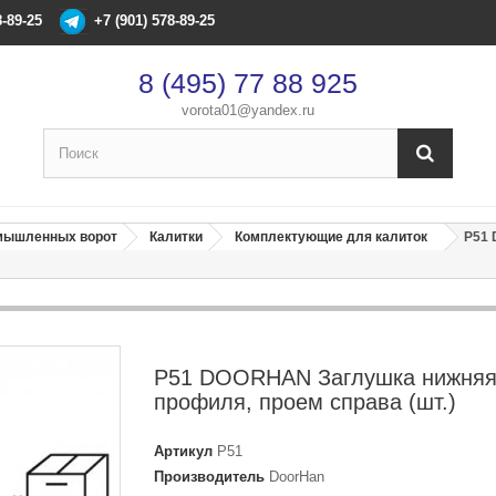
8-89-25
+7 (901) 578-89-25
8 (495) 77 88 925
vorota01@yandex.ru
×
Оформление заказа
омышленных ворот
Калитки
Комплектующие для калиток
P51 
После оформления заказа с вами свяжется менеджер
Имя
*
P51 DOORHAN Заглушка нижняя
Телефон
*
профиля, проем справа (шт.)
Артикул
P51
Email
Производитель
DoorHan