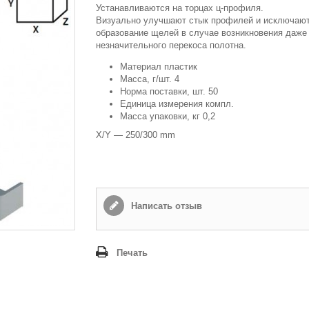
Устанавливаются на торцах ц-профиля.
Визуально улучшают стык профилей и исключаю
Способ доставки
*
образование щелей в случае возникновения даже
Самовывоз
незначительного перекоса полотна.
Время доставки: стоимость доставки по тарифам СДЭК
Материал пластик
оплачивается при получении
Масса, г/шт. 4
Адрес если нужен
Норма поставки, шт. 50
Единица измерения компл.
Масса упаковки, кг 0,2
X/Y — 250/300 mm
Способ оплаты
*
Наличными или банковской картой (в офисе компании при получении)
Написать отзыв
Отправить
Печать