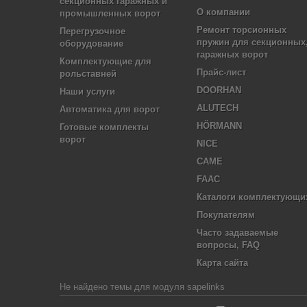
секционных гаражных и
О компании
промышленных ворот
Ремонт торсионных
Перегрузочное
пружин для секционных
оборудование
гаражных ворот
Комплектующие для
Прайс-лист
рольставней
DOORHAN
Наши услуги
ALUTECH
Автоматика для ворот
HÖRMANN
Готовые комплекты
ворот
NICE
CAME
FAAC
Каталоги комплектующи
Покупателям
Часто задаваемые
вопросы, FAQ
Карта сайта
Не найдено темы для модуля sapelinks