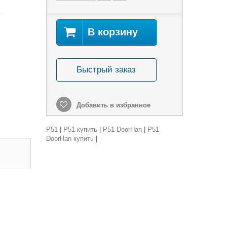
т
В корзину
Быстрый заказ
Добавить в избранное
P51
|
P51 купить
|
P51 DoorHan
|
P51
DoorHan купить
|